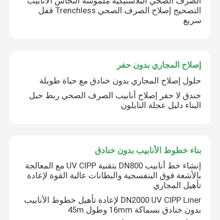
الصرف الصحي البلاستيكية ملموسة النحاس الأنابيب
التصحيح إصلاح الصرف الصحي Trenchless قفل
سريع
جولة في المعمل
رقابة جودة
إصلاح المجاري بدون حفر
حلول إصلاح المجاري بدون خنادق مع حياة طويلة
اتصل بنا
خندق لا حفر إصلاح أنابيب الصرف الصحي ربط حبل
البناء دليل عجلة النايلون
أخبار
بناء خطوط الأنابيب بدون خنادق
اطلب اقتباس
إنشاء خط أنابيب DN800 بتقنية UV CIPP مع المعالجة
بالأشعة فوق البنفسجية والبطانات عالية القوة لإعادة
معدات الأشعة فوق البنفسجية CIPP
تأهيل المجاري
DN2000 UV CIPP Liner لإعادة تأهيل خطوط الأنابيب
بدون خنادق بسماكة 16mm وطول 45m
الأشعة فوق البنفسجية علاجه CIPP