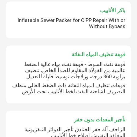
باكر الأنابيب
التدريب على تقنية الخنادق
Inflatable Sewer Packer for CIPP Repair With or
Without Bypass
باكر الأنابيب
فوهة تنظيف المياه النفاثة
فوهة تنظيف المياه النفاثة
فوهة نفث السوط - فوهة نفث مياه عالية الضغط
عالمية من الفولاذ المقاوم للصدأ الخاص، تنظيف
تأجير المعدات بدون حفر
بزاوية 360 درجة، وزلاجات توسيط قابلة للتعديل
فوهات تنظيف المياه النفاثة ذات الضغط العالي منظف
التصريف لشاحنة النفث لخط الأنابيب تحت الأرض
سدادة الأنابيب القابلة للنفخ
مضخات الصرف
تأجير المعدات بدون حفر
الزاحف آلة حفر الخنادق تأجير الدوائر التلفزيونية
المغلقة التفتيش إصلاح خط الأنابيب