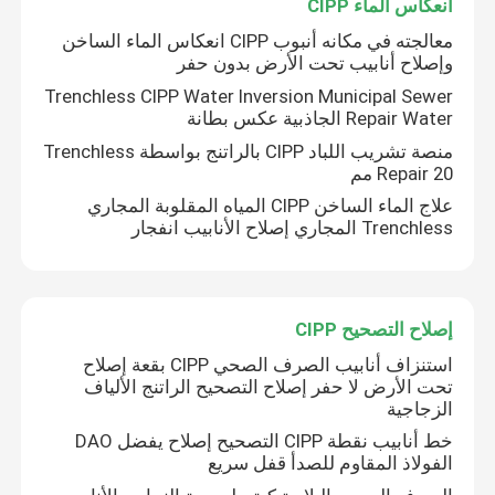
انعكاس الماء CIPP
معالجته في مكانه أنبوب CIPP انعكاس الماء الساخن
وإصلاح أنابيب تحت الأرض بدون حفر
Trenchless CIPP Water Inversion Municipal Sewer
Repair Water الجاذبية عكس بطانة
منصة تشريب اللباد CIPP بالراتنج بواسطة Trenchless
Repair 20 مم
علاج الماء الساخن CIPP المياه المقلوبة المجاري
Trenchless المجاري إصلاح الأنابيب انفجار
إصلاح التصحيح CIPP
بيت
استنزاف أنابيب الصرف الصحي CIPP بقعة إصلاح
تحت الأرض لا حفر إصلاح التصحيح الراتنج الألياف
الزجاجية
منتجات
خط أنابيب نقطة CIPP التصحيح إصلاح يفضل DAO
الفولاذ المقاوم للصدأ قفل سريع
معلومات عنا