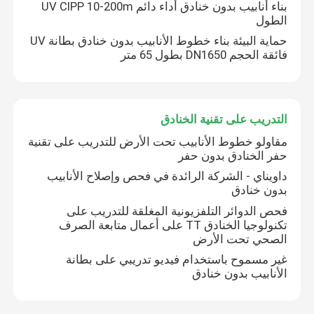
بناء أنابيب بدون خنادق أداء دائم UV CIPP 10-200m
الطول
بطانة UV CIPP
حماية البيئة بناء خطوط الأنابيب بدون خنادق بطانة UV
فائقة الحجم DN1650 بطول 65 متر
مجنزر أنابيب CCTV
التدريب على تقنية الخنادق
كاميرا قطب المجاري
مقاولو خطوط الأنابيب تحت الأرض للتدريب على تقنية
حفر الخنادق بدون حفر
انعكاس الماء CIPP
داويناي - الشركة الرائدة في فحص وإصلاح الأنابيب
بدون خنادق
فحص الدوائر التلفزيونية المغلقة للتدريب على
إصلاح التصحيح CIPP
تكنولوجيا الخنادق TT على أعمال متابعة الصرف
الصحي تحت الأرض
إصلاح المجاري بدون حفر
غير مسموح باستخدام فيديو تدريبي على بطانة
الأنابيب بدون خنادق
بناء خطوط الأنابيب بدون خنادق