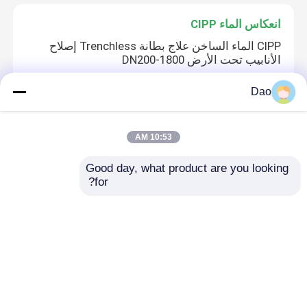
انعكاس الماء CIPP
CIPP الماء الساخن علاج بطانة Trenchless إصلاح
الأنابيب تحت الأرض DN200-1800
Dao
بناء خطوط الأنابيب بدون خنادق
10:53 AM
آلة بناء خطوط الأنابيب غير الخنادق تحت الأرض UV
CIPP شبكة الصرف الصحي
Good day, what product are you looking 
for?
التدريب على تقنية الخنادق
قم بإحداث ثورة في مشاريع إصلاح خطوط الأنابيب
الخاصة بك مع تقنية CIPP
منزل
حول نا
اتصل بنا
Desktop Site