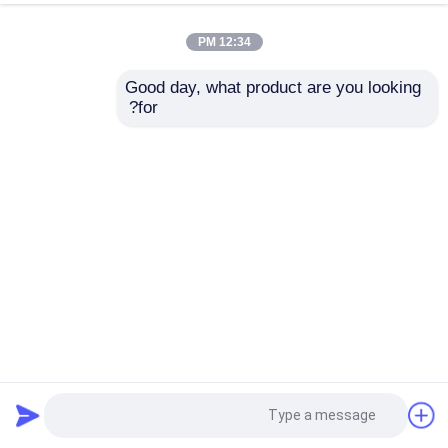
12:34 PM
Good day, what product are you looking 
for?
كاميرا فحص العمود التلسكوبي لنظام فحص الصرف الصحي D16s
اللاسلكي
كاميرا قطب المجاري
2025-02-26
206 الرؤى