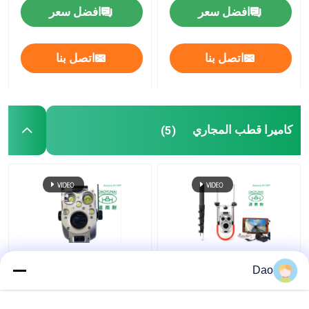
افضل سعر
افضل سعر
التدريب على تقنية الخنادق
اتصل بنا
اتصل بنا
باكر الأنابيب
فوهة تنظيف المياه النفاثة
كاميرا قطب المجاري
(5)
تأجير المعدات بدون حفر
سدادة الأنابيب القابلة للنفخ
مضخات الصرف
كاميرا فحص العمود
تلسكوبي فتحة التفتيش
Dao
التلسكوبي لنظام فحص
القطب كاميرا فيديو
الصرف الصحي D16s
الصرف الصحي البلدية