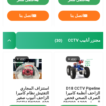
بطانة UV CIPP
اتصل بنا
اتصل بنا
مجنزر أنابيب CCTV
مجنزر أنابيب CCTV
(30)
كاميرا قطب المجاري
انعكاس الماء CIPP
إصلاح التصحيح CIPP
إصلاح المجاري بدون حفر
D18 CCTV Pipeline
استنزاف المجاري
الزاحف أنظمة كاميرا
التفتيش نظام كاميرا
الصرف الصحي فحص
الزاحف أنبوب صغير
بناء خطوط الأنابيب بدون خنادق
الصرف DN200-1200
CCTV DN200-400