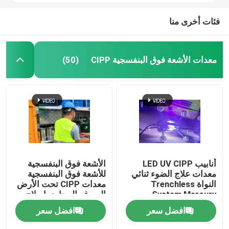
فئات أخرى منا
معدات الأشعة فوق البنفسجية CIPP
(50)
أنابيب LED UV CIPP
الأشعة فوق البنفسجية
معدات علاج الضوء ثنائي
للأشعة فوق البنفسجية
النواة Trenchless
معدات CIPP تحت الأرض
System Mercury
الصرف المجاري إصلاح
Technology
خط أنابيب الصرف
افضل سعر
افضل سعر