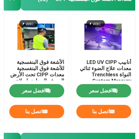
التدريب على تقنية الخنادق
باكر الأنابيب
فوهة تنظيف المياه النفاثة
أنابيب LED UV CIPP
الأشعة فوق البنفسجية
معدات علاج الضوء ثنائي
للأشعة فوق البنفسجية
تأجير المعدات بدون حفر
النواة Trenchless
معدات CIPP تحت الأرض
System Mercury
الصرف المجاري إصلاح
Technology
خط أنابيب الصرف
افضل سعر
افضل سعر
سدادة الأنابيب القابلة للنفخ
اتصل بنا
اتصل بنا
مضخات الصرف