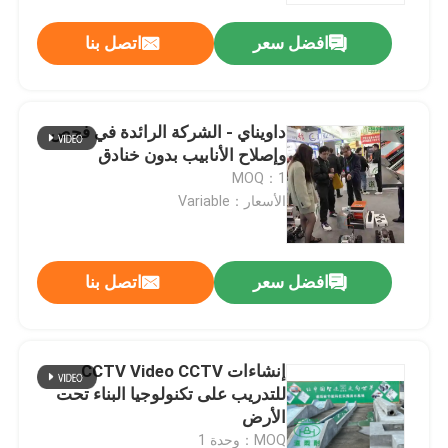
افضل سعر
اتصل بنا
داويناي - الشركة الرائدة في فحص
وإصلاح الأنابيب بدون خنادق
MOQ：1
الأسعار：Variable
افضل سعر
اتصل بنا
بيت
إنشاءات CCTV Video CCTV
منتجات
للتدريب على تكنولوجيا البناء تحت
الأرض
معلومات عنا
MOQ：وحدة 1