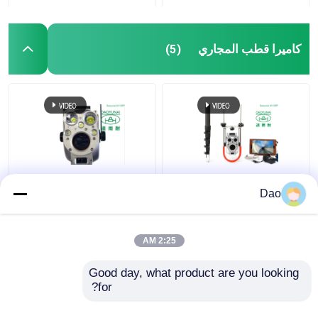
كاميرا قطب المجاري
(5)
كاميرا فحص العمود
تلسكوبي فتحة التفتيش
Dao
التلسكوبي لنظام فحص
القطب كاميرا فيديو
الصرف الصحي D16s
الصرف الصحي البلدية
اللاسلكي
الصرف مياه العواصف
2:25 AM
افضل سعر
افضل سعر
Good day, what product are you looking 
for?
اتصل بنا
اتصل بنا