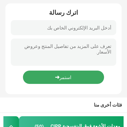
اترك رسالة
بطانة UV CIPP
مجنزر أنابيب CCTV
كاميرا قطب المجاري
انعكاس الماء CIPP
إصلاح التصحيح CIPP
إصلاح المجاري بدون حفر
فئات أخرى منا
بناء خطوط الأنابيب بدون خنادق
معدات الأشعة فوق البنفسجية CIPP
(50)