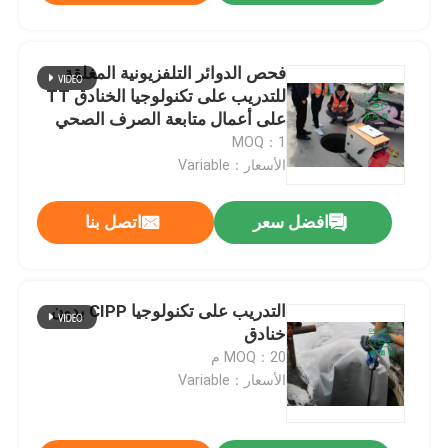
فحص الدوائر التلفزيونية المغلقة
للتدريب على تكنولوجيا الخنادق TT
على أعمال متابعة الصرف الصحي
تحت الأرض
MOQ：1
الأسعار：Variable
افضل سعر
اتصل بنا
التدريب على تكنولوجيا CIPP بدون
خنادق
MOQ：20 م
الأسعار：Variable