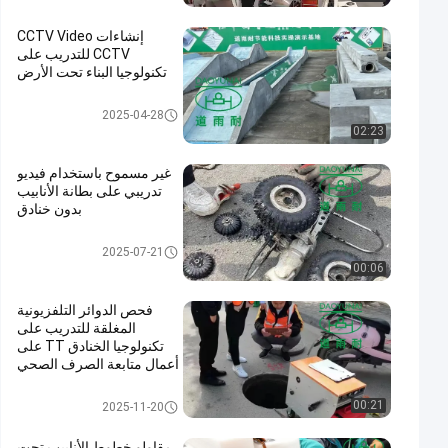
إنشاءات CCTV Video
CCTV للتدريب على
تكنولوجيا البناء تحت الأرض
التدريب على تقنية الخنادق
2025-04-28
02:23
غير مسموح باستخدام فيديو
تدريبي على بطانة الأنابيب
بدون خنادق
التدريب على تقنية الخنادق
2025-07-21
00:06
فحص الدوائر التلفزيونية
المغلقة للتدريب على
تكنولوجيا الخنادق TT على
أعمال متابعة الصرف الصحي
تحت الأرض
التدريب على تقنية الخنادق
00:21
2025-11-20
مقاولو خطوط الأنابيب تحت