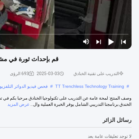
قم بإحداث ثورة في مشاري
التدريب على تقنية الخنادق
2025-03-03
693 الرؤى
#
TT Trenchless Technology Training
#
فحص فيديو الدوائر التلفزيون
وصف المنتج: لمحة عامة عن التدريب على تكنولوجيا الخنادق مرحبا بكم في تدري
الخندق.برنامجنا التدريبي الشامل يوفر الخبرة العملية وال...
عرض المزيد
رسائل الزائر
لا توجد تعليقات عامة بعد