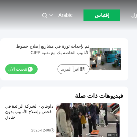
زل
إقتباس
Arabic
قم بإحداث ثورة في مشاريع إصلاح خطوط
الأنابيب الخاصة بك مع تقنية CIPP
اقرأ المزيد
نتحدث الآن
فيديوهات ذات صلة
داويناي - الشركة الرائدة في
فحص وإصلاح الأنابيب بدون
خنادق
التدريب على تقنية الخنادق
2025-12-08
00:21