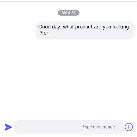
9:31 AM
Good day, what product are you looking 
for?
سدادة اختبار أنابيب الضغط العالي DN100-DN1000 لاختبار إحكام
الصرف الصحي، أقصى ضغط 6 بار، نطاق DN100-DN1000
سدادة الأنابيب القابلة للنفخ
2025-12-29
965 الرؤى