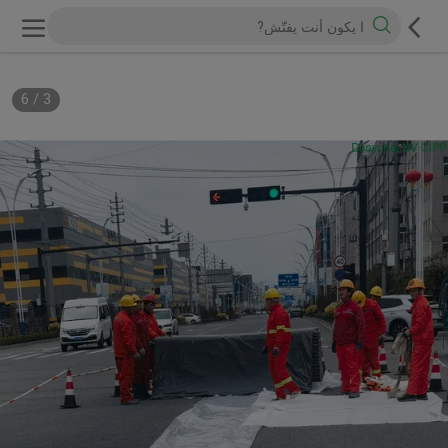
6
/
3