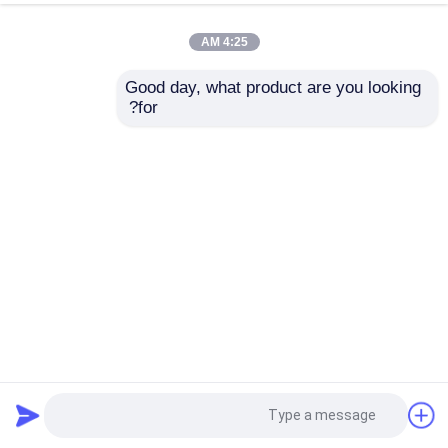
4:25 AM
Good day, what product are you looking 
for?
الأشعة فوق البنفسجية بطانة الصرف الصحي عملية المعالجة
بالأشعة فوق البنفسجية Trenchless Water Line Repair Urban
DN740
بطانة UV CIPP
2024-10-31
40 الرؤى