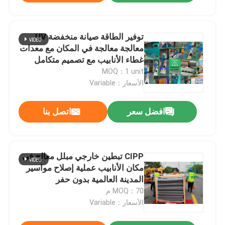
توفير الطاقة صيانة منخفضة UV
معالجة معالجة في المكان مع معدات
غطاء الأنابيب مع تصميم متكامل
للغاية
MOQ：1 unit
الأسعار：Variable
افضل سعر
اتصل بنا
CIPP تبطين خارجي مبلل معالج في
مكان الأنابيب عملية إصلاح مواسير
المدينة العالمية بدون حفر
MOQ：70 م
الأسعار：Variable