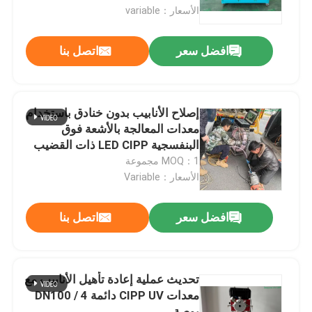
الأسعار：variable
جولة في المعمل
افضل سعر
اتصل بنا
رقابة جودة
إصلاح الأنابيب بدون خنادق باستخدام
اتصل بنا
معدات المعالجة بالأشعة فوق
البنفسجية LED CIPP ذات القضيب
الضاغط
MOQ：1 مجموعة
أخبار
الأسعار：Variable
اطلب اقتباس
افضل سعر
اتصل بنا
معدات الأشعة فوق البنفسجية CIPP
تحديث عملية إعادة تأهيل الأنابيب مع
معدات CIPP UV دائمة DN100 / 4
الأشعة فوق البنفسجية علاجه CIPP
بوصة