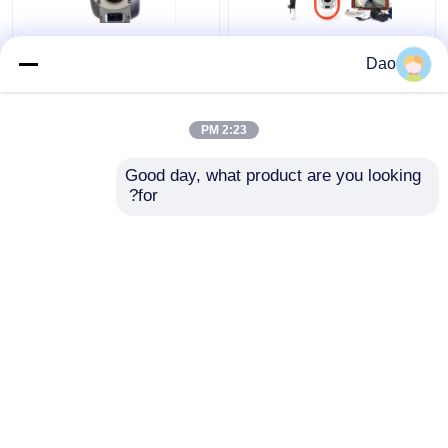
كاميرا فحص العمود
تلسكوبي فتحة التفتيش
Dao
التلسكوبي لنظام فحص
القطب كاميرا فيديو
الصرف الصحي D16s
الصرف الصحي البلدية
اللاسلكي
الصرف مياه العواصف
2:23 PM
افضل سعر
افضل سعر
Good day, what product are you looking 
for?
اتصل بنا
اتصل بنا
عرض المزيد
منزل
حول نا
اتصل بنا
Desktop Site
خريطة الموقع
سياسة الخصوصية