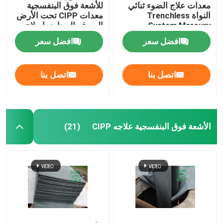
معدات علاج الضوء ثنائي
للأشعة فوق البنفسجية
النواة Trenchless
معدات CIPP تحت الأرض
System Mercury
الصرف المجاري إصلاح
Technology
خط أنابيب الصرف
افضل سعر
افضل سعر
اتصل بنا
اتصل بنا
الأشعة فوق البنفسجية علاجه CIPP
(21)