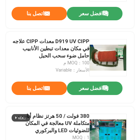
افضل سعر
اتصل بنا
D919 UV CIPP معدات CIPP علاجه
في مكان معدات تبطين الأنابيب
حامل ضوء سحب الحبل
MOQ：100 م
الأسعار：Variable
افضل سعر
اتصل بنا
بيت
380 فولت / 50 هرتز نظام أنابيب
منتجات
متكاملة UV معالجة في المكان
للضوئيات LED والبركوري
معلومات عنا
MOQ：1