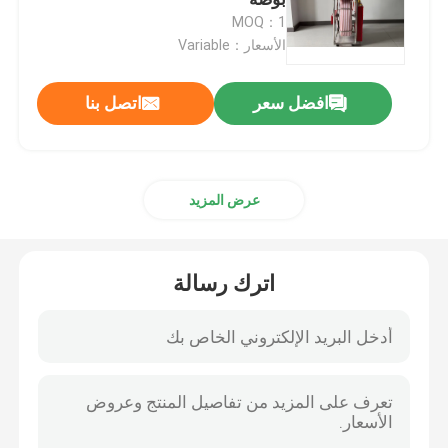
MOQ：1
الأسعار：Variable
بطانة UV CIPP
افضل سعر
اتصل بنا
مجنزر أنابيب CCTV
كاميرا قطب المجاري
عرض المزيد
انعكاس الماء CIPP
اترك رسالة
إصلاح التصحيح CIPP
إصلاح المجاري بدون حفر
بناء خطوط الأنابيب بدون خنادق