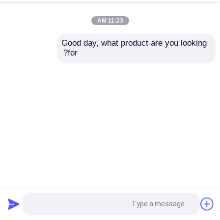
11:23 AM
Good day, what product are you looking 
for?
إرسال
50 سنة من العمر الافتراضي للأشعة فوق البنفسجية LED إصلاح
بطانة نظام 8 "إلى 64" مع ضمان لمدة سنة واحدة
الأشعة فوق البنفسجية علاجه CIPP
2025-03-10
122 الرؤى