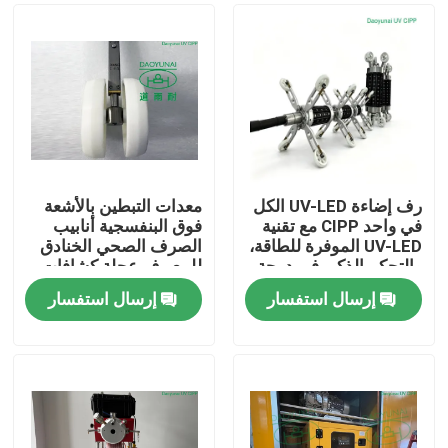
رف إضاءة UV-LED الكل
معدات التبطين بالأشعة
في واحد CIPP مع تقنية
فوق البنفسجية أنابيب
UV-LED الموفرة للطاقة،
الصرف الصحي الخنادق
والتحكم الذكي في درجة
للبيع رف عجلة كشافات
الحرارة، وتعدد
إرسال استفسار
إرسال استفسار
الاستخدامات ثنائي
بيت
النطاق لإعادة تأهيل
الأنابيب بدون خنادق
منتجات
معلومات عنا