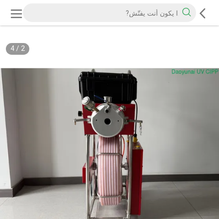
4
/
3