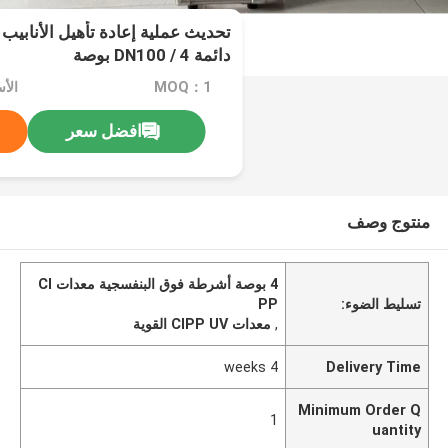
دائمة DN100 / 4 بوصة
MOQ：1
الأسعا
افضل سعر
منتوج وصف
4 بوصة أشرطة فوق البنفسجية معدات CI
تسليط الضوء:
PP
,
معدات CIPP UV القوية
4 weeks
Delivery Time
Minimum Order Q
1
uantity