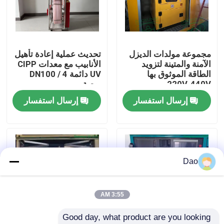
جولة في المعمل
مجموعة مولدات الديزل
تحديث عملية إعادة تأهيل
رقابة جودة
الآمنة والمتينة لتزويد
الأنابيب مع معدات CIPP
الطاقة الموثوق بها
UV دائمة DN100 / 4
220V-440V
بوصة
اتصل بنا
إرسال استفسار
إرسال استفسار
أخبار
اطلب اقتباس
Dao
معدات الأشعة فوق البنفسجية CIPP
3:55 AM
Good day, what product are you looking 
الأشعة فوق البنفسجية علاجه CIPP