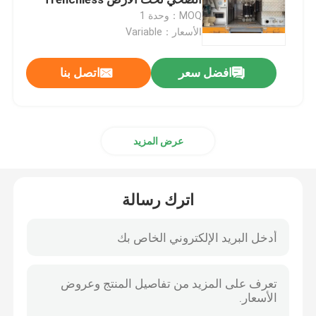
MOQ：وحدة 1
الأسعار：Variable
بطانة UV CIPP
افضل سعر
اتصل بنا
مجنزر أنابيب CCTV
كاميرا قطب المجاري
عرض المزيد
انعكاس الماء CIPP
اترك رسالة
إصلاح التصحيح CIPP
إصلاح المجاري بدون حفر
بناء خطوط الأنابيب بدون خنادق