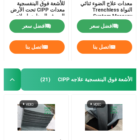
معدات علاج الضوء ثنائي
للأشعة فوق البنفسجية
النواة Trenchless
معدات CIPP تحت الأرض
System Mercury
الصرف المجاري إصلاح
Technology
خط أنابيب الصرف
افضل سعر
افضل سعر
اتصل بنا
اتصل بنا
الأشعة فوق البنفسجية علاجه CIPP
(21)