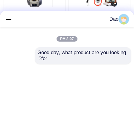
كاميرا فحص العمود
تلسكوبي فتحة التفتيش
Dao
التلسكوبي لنظام فحص
القطب كاميرا فيديو
الصرف الصحي D16s
الصرف الصحي البلدية
اللاسلكي
الصرف مياه العواصف
8:07 PM
افضل سعر
افضل سعر
Good day, what product are you looking 
for?
اتصل بنا
اتصل بنا
عرض المزيد
منزل
حول نا
اتصل بنا
Desktop Site
خريطة الموقع
سياسة الخصوصية