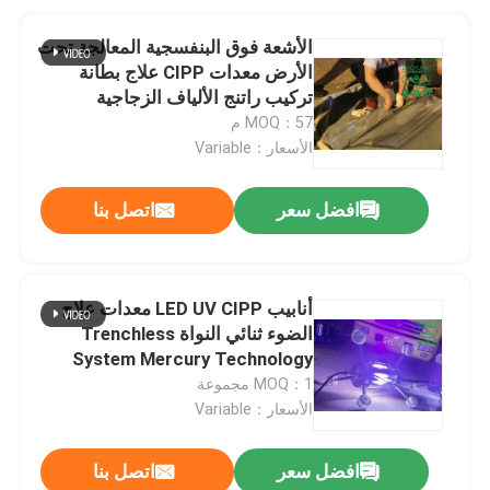
الأشعة فوق البنفسجية المعالجة تحت
الأرض معدات CIPP علاج بطانة
تركيب راتنج الألياف الزجاجية
المشبعة
MOQ：57 م
الأسعار：Variable
افضل سعر
اتصل بنا
أنابيب LED UV CIPP معدات علاج
الضوء ثنائي النواة Trenchless
System Mercury Technology
MOQ：1 مجموعة
الأسعار：Variable
افضل سعر
اتصل بنا