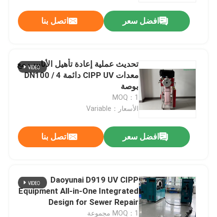
افضل سعر
اتصل بنا
تحديث عملية إعادة تأهيل الأنابيب مع
معدات CIPP UV دائمة DN100 / 4
بوصة
MOQ：1
الأسعار：Variable
افضل سعر
اتصل بنا
بيت
Daoyunai D919 UV CIPP
منتجات
Equipment All-in-One Integrated
Design for Sewer Repair
معلومات عنا
MOQ：1 مجموعة