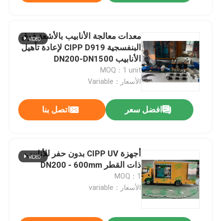
معدات معالجة الأنابيب بالأشعة فوق
البنفسجية CIPP D919 لإعادة تأهيل
الأنابيب DN200-DN1500
MOQ：1 unit
الأسعار：Variable
افضل سعر
اتصل بنا
أجهزة CIPP UV بدون حفر للأنابيب
ذات القطر DN200 - 600mm
MOQ：1
الأسعار：variable