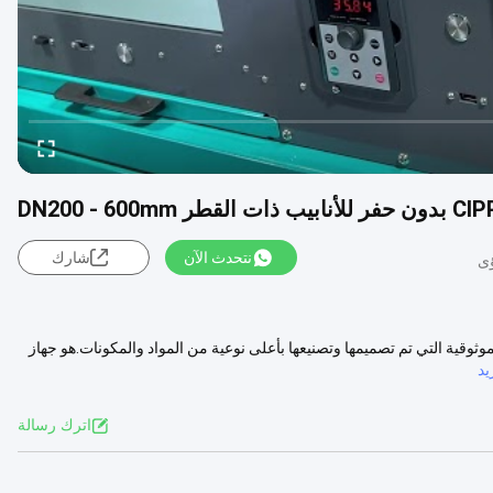
نتحدث الآن
شارك
ي أجهزة CIPP UltraViolet فائقة الكفاءة والموثوقية التي تم تصميمها وتصنيعها بأعلى نوعية من المواد والمكونات.هو جهاز
د
اترك رسالة