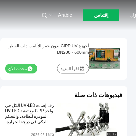
زل
إقتباس
Arabic
أجهزة CIPP UV بدون حفر للأنابيب ذات القطر
DN200 - 600mm
اقرأ المزيد
نتحدث الآن
فيديوهات ذات صلة
رف إضاءة UV-LED الكل في
واحد CIPP مع تقنية UV-LED
الموفرة للطاقة، والتحكم
الذكي في درجة الحرارة،
وتعدد الاستخدامات ثنائي
النطاق لإعادة تأهيل الأنابيب
معدات الأشعة فوق البنفسجية CIP
00:12
2026-05-16