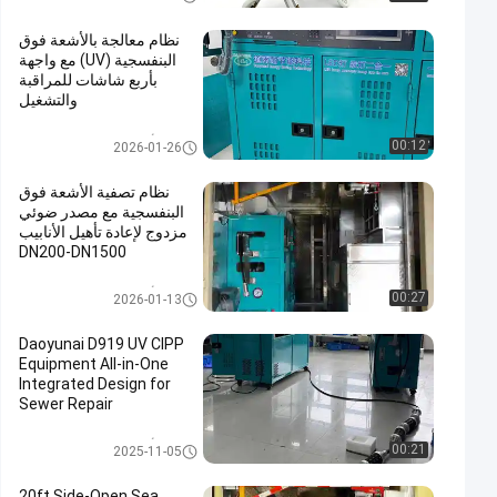
بدون خنادق
P
نظام معالجة بالأشعة فوق
البنفسجية (UV) مع واجهة
بأربع شاشات للمراقبة
والتشغيل
معدات الأشعة فوق البنفسجية CIP
00:12
2026-01-26
P
نظام تصفية الأشعة فوق
البنفسجية مع مصدر ضوئي
مزدوج لإعادة تأهيل الأنابيب
DN200-DN1500
معدات الأشعة فوق البنفسجية CIP
00:27
2026-01-13
P
Daoyunai D919 UV CIPP
Equipment All-in-One
Integrated Design for
Sewer Repair
معدات الأشعة فوق البنفسجية CIP
00:21
2025-11-05
P
20ft Side-Open Sea