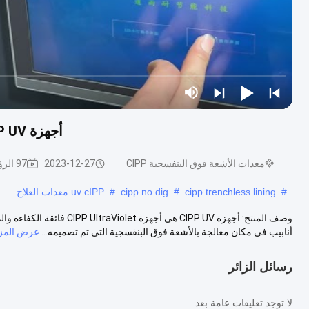
أجهزة CIPP UV بدون حفر للأنابيب ذات القطر DN200 - 600mm
معدات الأشعة فوق البنفسجية CIPP
2023-12-27
97 الرؤى
#
cipp trenchless lining
#
cipp no ​​dig
#
uv cIPP معدات العلاج
وصف المنتج: أجهزة CIPP UV ه
أنابيب في مكان معالجة بالأشعة فوق البنفسجية التي تم تصميمه...
عرض المزي
رسائل الزائر
لا توجد تعليقات عامة بعد