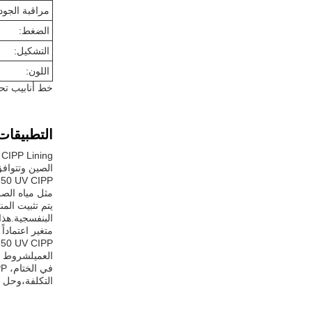
مراقبة الجود
الضغط:
التشكيل:
اللون:
خط أنابيب تح
التطبيقات
الصين وتتوافق مع معايير ASTM لمراقبة الجودة.المنتج متوفر في قط
مثل مياه الصر
يتم تثبيت ال
متغير اعتمادا
العميلشروط الدف
التكلفة،وحل ف