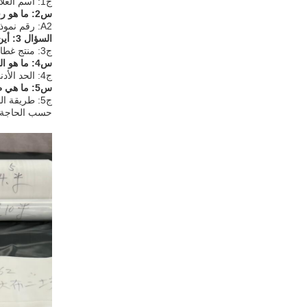
ج1: اسم العلامة التجارية لمنتج غطاء CIPP UV هو DAO.
س2: ما هو رقم نموذج منتج غطاء CIPP UV؟
A2: رقم نموذج منتج غطاء CIPP UV هو DN200-1650.
السؤال 3: أين يتم تصنيع منتج غطاء CIPP UV؟
ج3: منتج غطاء CIPP UV يتم تصنيعه في جيانغسو، الصين.
س4: ما هو الحد الأدنى لكمية الطلب لمنتج غطاء CIPP UV؟
ج4: الحد الأدنى للكمية الطلبية لمنتج غطاء CIPP UV هو 70m.
س5: ما هي طريقة الدفع ووقت التسليم لمنتج غطاء UV CIPP؟
حسب الحاجةالقدرة على التوري