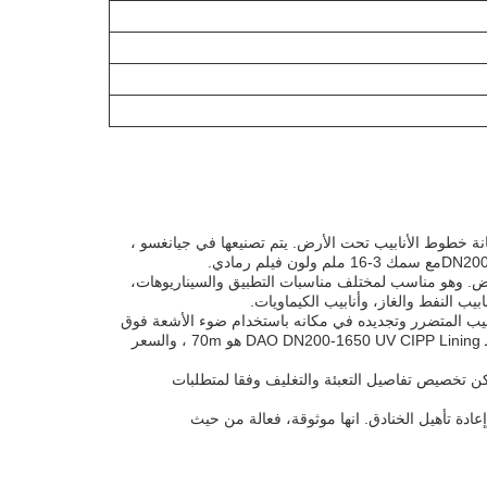
المستخدمة في بطانة خطوط الأنابيب تحت الأرض. يتم تصنيعها في جيانغسو ،
يب تحت الأرض. وهو مناسب لمختلف مناسبات التطبيق والسيناريوهات،
يب النفط والغاز، وأنابيب الكيماويات.
بيب المتضرر وتجديده في مكانه باستخدام ضوء الأشعة فوق
البنفسجية.هذا يوفر بطانة سلسة ودائمة التي تمنع التسرب والتآكلالحد الأدنى لكمية الطلبات لـ DAO DN200-1650 UV CIPP Lining هو 70m ، والسعر
 من TUV ولها قدرة إمداد 300 كم في السنة.ويمكن تخصيص تفاصيل التعبئة والتغليف وفقا لمتطلبات
بيب تحت الأرض وإعادة تأهيل الخنادق. انها موثوقة، فعالة من حيث