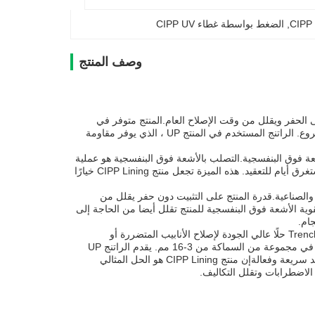
, 
الضغط بواسطة غطاء CIPP UV
وصف المنتج
لغي الحاجة إلى الحفر ويقلل من وقت الإصلاح العام.المنتج متوفر في
مجموعة من السماكة من 3-16mm، مما يسمح بتخصيصها لتلبية الاحتياجات المحددة لكل مشروع. الراتنج المستخدم في المنتج UP ، الذي يوفر مقاومة
 باستخدام تكنولوجيا الأشعة فوق البنفسجية.التصلب بالأشعة فوق البنفسجية هو عملية
سريعة وفعالة تسمح للمنتج بالتصلب خلال ساعات، مقارنةً بالطرق التقليدية التي يمكن أن تستغرق أيام للتعقيد. هذه الميزة تجعل منتج CIPP Lining خيارًا
لتجارية والصناعية.قدرة المنتج على التثبيت دون حفر يقلل من
ية الأشعة فوق البنفسجية للمنتج تقلل أيضا من الحاجة إلى
ام.
باختصار، تقدم شركة CIPP للغلاف لإصلاح المجاري تحت الأرض من خلال Trenchless No Digging حلًا عالي الجودة لإصلاح الأنابيب المتضررة أو
المكسورة.المنتج مصنوع من الزجاج و رزين البوليستر، المصنعة وفقا لمعايير ASTM ، وتتوفر في مجموعة من السماكة من 3-16 مم. يقدم الراتنج UP
مقاومة كيميائية متميزة ومتانة ،والقدرة على تشديد الأشعة فوق البنفسجية تسمح لفترة تشديد سريعة وفعالةإن منتج CIPP Lining هو الحل المثالي
 الاضطرابات وتقلل التكاليف.