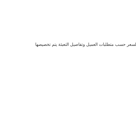
 T / T ومدة التسليم هي 10 أيام عمل.قد يختلف السعر حسب متطلبات العميل وتفاصيل التعبئة يتم تخصيصها