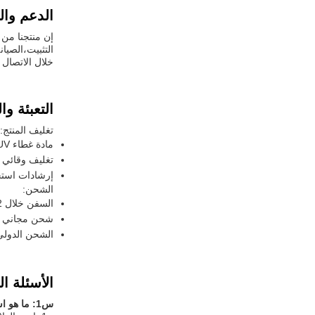
الدعم وا
التثبيت،الصيا
خلال الاتصال 
التعبئة و
تغليف المنتج:
مادة غطاء CIPP UV
تغليف وقائي ل
إرشادات استخ
الشحن:
السفن خلال 2-3 أيام عمل
شحن مجاني داخ
الشحن الدولي
الأسئلة ال
س1: ما هو اسم العلامة التجارية لمنتج غطاء CIPP UV؟