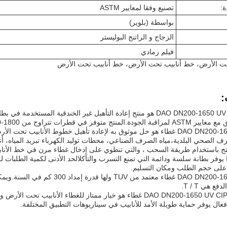
ة:
تصنيع وفقا لمعايير ASTM
بواسطة (بلوير)
الزجاج و الراتنج البوليستر
فيلم رمادي
ت الأرض، خط أنابيب تحت الأرض، خط أنابيب تحت الأرض
:
DAO DN200-1650 UV CIPP Lining هو منتج إعادة التأهيل غير الخندقية 
رات تتراوح من DN200-1800مع سمك 3-16 ملم ولون فيلم رمادي.
DAO DN200-1650 UV CIPP غطاء هو حل موثوق به لإعادة تأهيل خطوط الأناب
ف الصحي البلدية،مياه الصرف الصناعي، محطات توليد الكهرباء تبريد المياه، أناب
منتج باستخدام طريقة السحب ، والتي تنطوي على إدخال غطاء مرن في خط الأنا
ً على حجم الطلب ومكان التسليم.
DAO DN200-1650 UV CIPP غطاء معتمد
ع هي T / T.
في الختام، DAO DN200-1650 UV CIPP غطاء هو خيار ممتاز للغطاء الأنا
عال يوفر حماية طويلة الأمد للأنابيب في سيناريوهات التطبيق المختلفة.