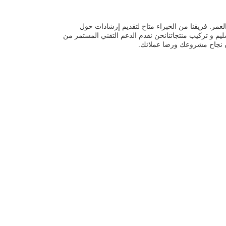
مثل وطول العمر. فريقنا من الخبراء متاح لتقديم إرشادات حول
سليم و تركيب منتجاتنانحن نقدم الدعم التقني المستمر من
مان نجاح مشروعك ورضا عملائك.