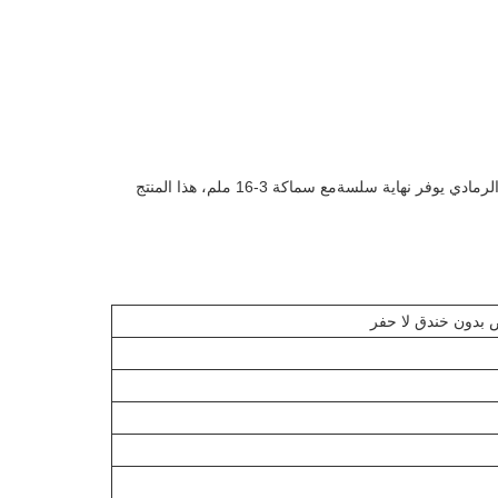
هذا المنتج مثالي لإصلاح خطوط الأنابيب تحت الأرض باستخدام عملية UV CIPP.و لون الفيلم الرمادي يوفر نهاية سلسةمع سماكة 3-16 ملم، هذا المنتج