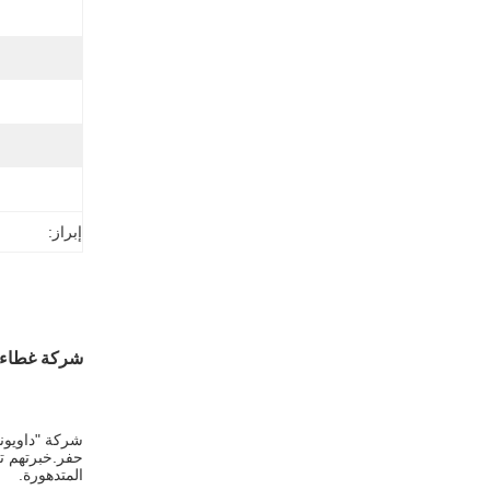
إبراز:
شركة غطاء CIPP لإصلاح مجاري الصرف الصحي تحت الأرض بدون خندق لا
شركة "داويون
المتدهورة.