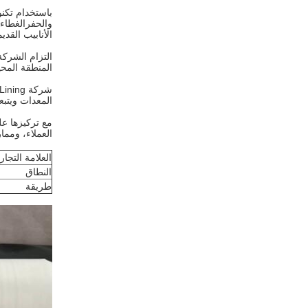
باستخدام تكنو
والحفرالغطاء ا
الأنابيب القد
التزام الشركة
المنطقة المحي
المعدات ويتبع
العملاء، ومما
العلامة التجار
النطاق
طريقة