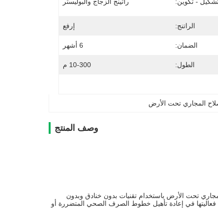
شكيل - تكوين:
راتينج الزجاج والبوليستر
الراتنج:
إرفع
الضمان:
6 أشهر
الطول:
10-300 م
لاح المجاري تحت الأرض
وصف المنتج
اري تحت الأرض باستخدام تقنيات بدون خنادق وبدون
 معترف بها على نطاق واسع فعاليتها في إعادة تأهيل خطوط الصرف الصحي المتضررة أو