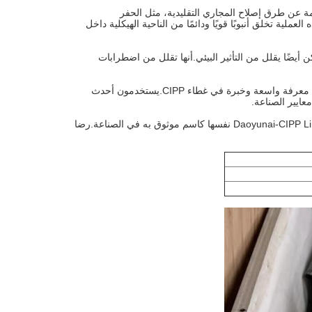
ة عن طرق إصلاح المجاري التقليدية، مثل الحفر
عملية تخلق أنبوبًا قويًا ودائمًا من الناحية الهيكلية داخل
 أيضًا يقلل من التأثير البيئي.أنها تقلل من اضطرابات
شركة Daoyunai-CIPP Lining تفتخر بفريق من المهنيين المدربين تدريبا عاليا الذين يمتلكون معرفة واسعة وخبرة في غطاء CIPP.يستخدمون أحدث
عايير الصناعة.
مع تركيزها على توفير إصلاحات الصرف الصحي الموثوقة وطويلة الأمد، تأسست شركة Daoyunai-CIPP Lining نفسها كاسم موثوق به في الصناعة.رضا