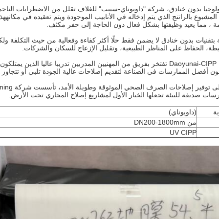
لوجيا بدون خنادق، شركة "داويوناي-سييب" للغلاف تقلل من الاضطرابات الناجم
لمشبوع بالراتنج الذي يتم إدخاله في الأنابيب الموجودة ويتم تعقيده في مكانههذه ال
يمة ، مما يعيد وظيفتها بشكل فعال دون الحاجة إلى حفر مكثف.
 بتقنيات بدون خنادق لا يضمن فقط حلًا أكثر كفاءة وفعالية من حيث التكلفة ولكن
طة، الحفاظ على المناظر الطبيعية، وتقليل الإزعاج للسكان والشركات.
ون أفضل الممارسات في الصناعة لتقديم إصلاحات عالية الجودة تلبي أو تتجاوز م
رسات صديقة للبيئة تجعلها الخيار الأول لمشاريع إصلاح المجاري تحت الأرض.
ية
(داويوناي)
من DN200-1800mm
UV CIPP