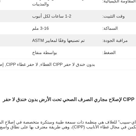
المقاومة الكيميائية:
ت
والمذيبات
وقت التثبيت:
1-2 ساعات لكل أنبوب
السماكة:
3-16 ملم
مراقبة الجودة:
تم تصنيعها وفقًا لمعايير ASTM
الضغط:
بواسطة منفاخ
بدون خندق لا حفر CIPP الغطاء
, 
لا حفر غطاء CIPP
, 
إص
 حفر
اي-سييب" للغلاف هي منظمة ذات سمعة طيبة ومبتكرة متخصصة في إصلاح المج
حفر.خبرتهم تكمن في مجال غطاء الأنابيب (CIPP)، وهي طريقة