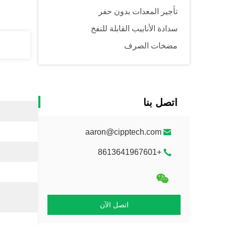
تأجير المعدات بدون حفر
سدادة الأنابيب القابلة للنفخ
مضخات الصرف
اتصل بنا
aaron@cipptech.com
+8613641967601
اتصل الآن