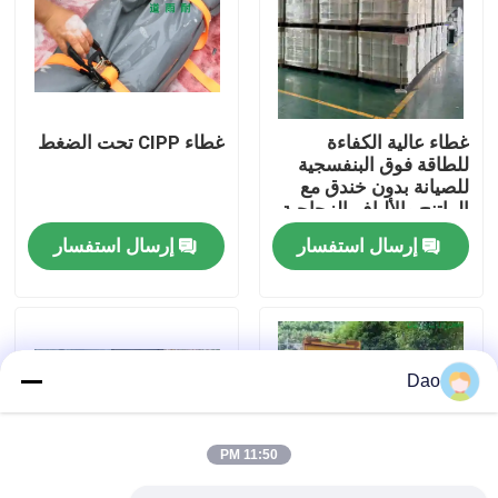
جولة في المعمل
رقابة جودة
غطاء عالية الكفاءة
غطاء CIPP تحت الضغط
للطاقة فوق البنفسجية
للصيانة بدون خندق مع
اتصل بنا
الراتنج والألياف الزجاجية
إرسال استفسار
إرسال استفسار
أخبار
اطلب اقتباس
Dao
معدات الأشعة فوق البنفسجية CIPP
11:50 PM
الأشعة فوق البنفسجية علاجه CIPP