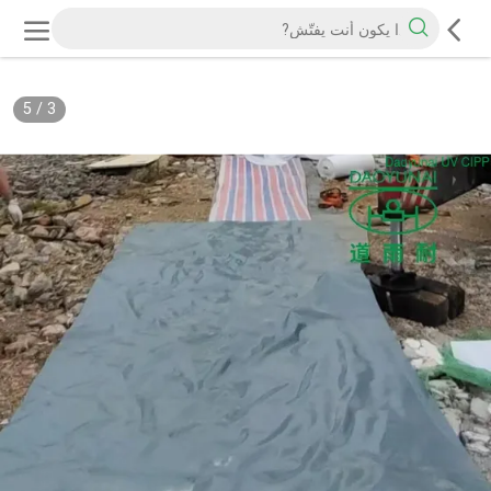
5
/
3