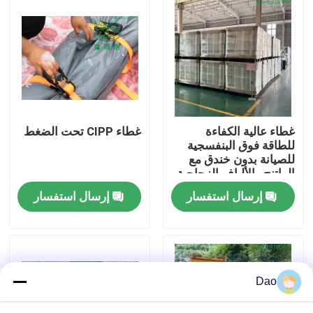
جولة في المعمل
رقابة جودة
اتصل بنا
غطاء عالية الكفاءة
غطاء CIPP تحت الضغط
للطاقة فوق البنفسجية
للصيانة بدون خندق مع
أخبار
الراتنج والألياف الزجاجية
إرسال استفسار
إرسال استفسار
اطلب اقتباس
معدات الأشعة فوق البنفسجية CIPP
Dao
الأشعة فوق البنفسجية علاجه CIPP