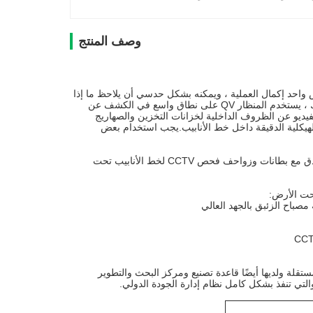
وصف المنتج
خص واحد إكمال العملية ، ويمكنه بشكل حدسي أن يلاحظ ما إذا
كانت هناك مشاكل خطيرة مثل الانسداد أو المفصل الخاطئ أو التسرب في خط الأنابيب.لذلك ، يستخدم المنظار QV على نطاق واسع في الكشف عن
ديو عن الظروف الداخلية لخزانات التخزين والصهاريج
ت فيديو جيدة لبعض المشاكل الهيكلية الدقيقة داخل خط الأنابيب.يجب استخدام بعض
تلتزم Daoyunai Energy Saving Technology Limited بتصنيع نظام معالجة CIPP بدون خنادق مع بطانات وزواحف فحص CCTV لخط الأنابيب تحت
كية الفكرية المستقلة ولديها أيضًا قاعدة تصنيع ومركز البحث والتطوير