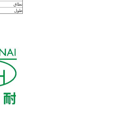
نطاق
طول