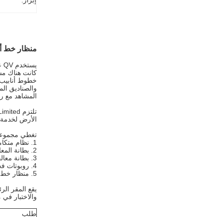
إبراز:
منظار خط أنابيب QV هو جهاز فحص ف
يس
خطوط أنابيب 
المشاهد مع رو
الأرض لخدمة ا
تغطي مجموعة المنتجات أربع 
1. نظام متكامل للمعالجة والإصلاح بالأشعة فوق البنفسجية D919: علاج مصباح LED ومعالجة مصباح الزئبق بالجهد العالي
2. بطانة المعالجة بالأشعة فوق البنفسجية: من القطر DN200 حتى DN1800
3. بطانة معالجة الماء الساخن: بطانة مشربة لعكسها بجاذبية الماء وعلاجها بالماء الساخن
4. روبوتات فحص خطوط الأنابيب الزاحف D18 و D18s: فحص عيوب خط الأنابيب بالفيديو CCTV
5. منظار خط الأنابيب D16S: عرض العيوب الداخلية لخط الأنابيب بسرعة
والاختبار في مدينة Suqian بمقاطعة Jiangsu ، وتغطي مساحة تزيد عن 35000 متر مربع ، والتي تن
طلب