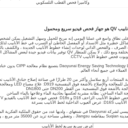
وكاميرا فحص القطب التلسكوبي
يديو سريع ومحمول
تخدم QV على نطاق واسع في عملنا اليومي.إنه مريح للحمل وسهل التشغيل.يمكن لش
الصرف ، والفحص الذاتي لوحدات إنشاء خطوط الأنابيب الجديدة ، والكشف بالفي
والصناديق المختلفة.ومع ذلك ، لا يمكن للمنظار QV توفير بيانا
بوت فحص خطوط الأنابيب CCTV.
لعملاء في جميع أنحاء العالم.
سلاسل وأكثر من 20 طرازًا في صناعة إصلاح خنادق الأنابيب تحت الأرض:
يقع المقر الرئيسي لشركة Daoyunai في شنغهاي ، ولديها عدد من حقوق المل
فذ بشكل كامل نظام إدارة الجودة الدولي.
عرض سريع سريع لخط الأنابيب