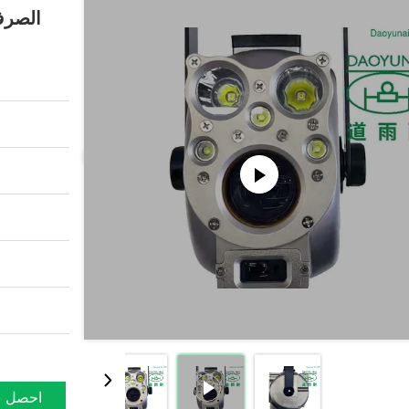
الصرف
احصل ع