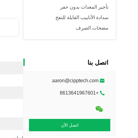
تأجير المعدات بدون حفر
سدادة الأنابيب القابلة للنفخ
مضخات الصرف
اتصل بنا
aaron@cipptech.com
+8613641967601
اتصل الآن