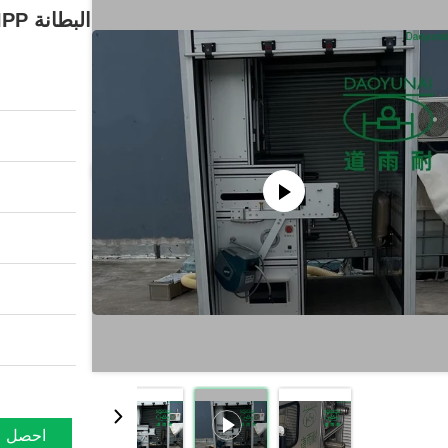
البطانة CIPP إدارة موقع البناء بدون خنادق DN300
احصل ع