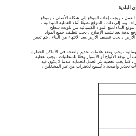
من العمل ، ويجب إعادة الموقع إلى شكله الأصلي ، وموقع
وما إلى ذلك ، الموقع نظيفًا أثناء العملية الميدانية ،
وقع البناء لمنع المواد الكيميائية من تلويث سطح
ع بدقة.بعد تشييد الإصلاح ، يجب تنظيف جميع المواد
رض ، يجب تنظيف الأرض.بعد الانتهاء من البناء ، يتم تعيين
هرومائية ، يجب وضع علامات تحذير واضحة في الأماكن الخطرة
 أن تؤخذ الألواح أو الأسوار.وفقًا للمتطلبات ، يجب تغطية
 ، كما يجب تغطية بئر العمل للحماية عندما لا يكون قيد
مات تحذير واضحة.لا يُسمح للاقتراب من غير المشغلين ،