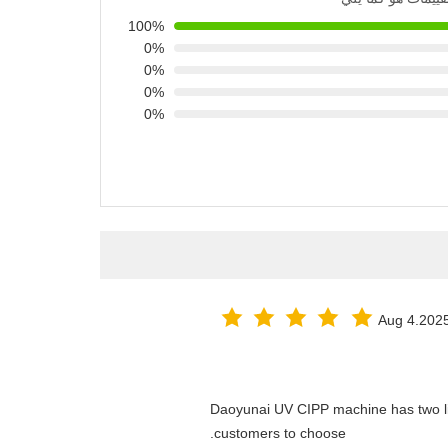
100%
0%
0%
0%
0%
Aug 4.202
Daoyunai UV CIPP machine has two lig
customers to choose.