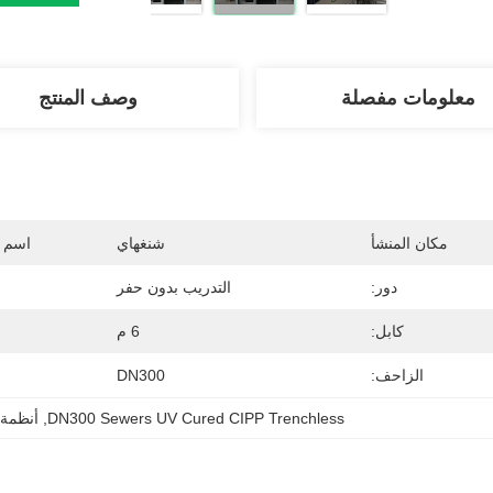
معلومات مفصلة
وصف المنتج
مكان المنشأ
شنغهاي
اسم ا
دور:
التدريب بدون حفر
كابل:
6 م
الزاحف:
DN300
DN300 Sewers UV Cured CIPP Trenchless
, 
أنظمة بط