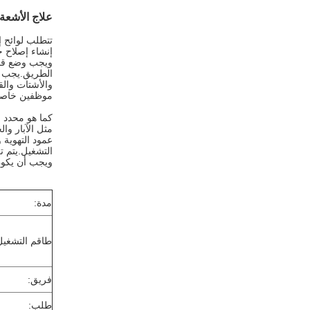
علاج الأشعة فوق البنفسجية CIPP في إد
تتطلب لوائح إ
إنشاء إصلاح خ
ويجب وضع قماش
الطريق.يجب تك
والأشتات والق
موظفين خاصي
كما هو محدد ف
مثل الآبار وا
عمود التهوية 
التشغيل.يتم ت
ويجب أن يكون
مدة:
طاقم التشغيل
فريق:
طلب: