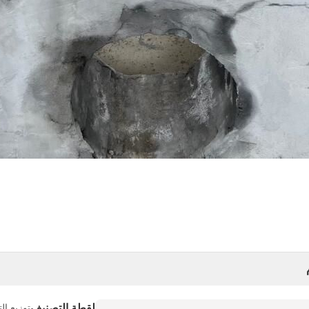
لقطة التصنيف
توزيع ال