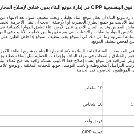
ارة موقع البناء بدون خنادق لإصلاح المجاري البلدية
دارة موقع البناء أن يظل موقع البناء نظيفًا ، ويجب تنظيف المواد بعد الانتهاء 
ط الأنابيب هو جميع الطرق الحضرية أو الأرصفة ، يجب أن تبقى الأحزمة الخضراء ، 
 القماش وتدابير العزل الأخرى على الأرض أثناء تطبيق المواد الكيميائية في م
ديس المواد والنفايات والأشتات التي يتم تطهيرها من خطوط الأنابيب في الموق
مامة المنزلية وما إلى ذلك في الموقع.يجب تنظيف الموقع.إذا فاض الطين على الأ
ن لفحص تنظيف الموقع.
ي المواصفات الفنية العامة للسلامة لإنشاء موارد المياه ومشاريع الطاقة الك
لحفر والخنادق والفتحات في موقع البناء ، وإجراءات الحماية مثل إضافة غطاء يجب
وبئر المراقبة في موقع إنشاء إصلاح خط الأنابيب بشبكة واقية بعد فتح غطاء البئر
رتيب البراميل المخروطية وأنابيب التوصيل حولها للحماية المغلقة ، وتوضع علا
 الموظفون الخاصون في الخدمة.
10 ساعات
:
10 أشخاص
فريق واحد
عملية CIPP