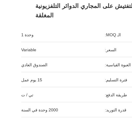
فتيش على المجاري الدوائر التلفزيونية
المغلقة
الـ MOQ:
وحدة 1
السعر:
Variable
العبوة القياسية:
الصندوق العادي
فترة التسليم:
15 يوم عمل
طريقة الدفع:
تي / ت
قدرة التوريد:
2000 وحدة في السنة