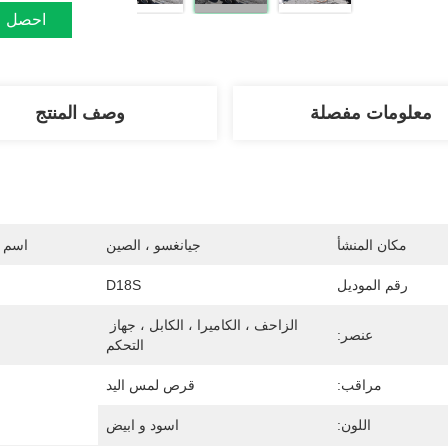
احصل ع
معلومات مفصلة
وصف المنتج
مكان المنشأ
جيانغسو ، الصين
اسم ا
رقم الموديل
D18S
الزاحف ، الكاميرا ، الكابل ، جهاز 
عنصر:
التحكم
مراقب:
قرص لمس اليد
اللون:
اسود و ابيض