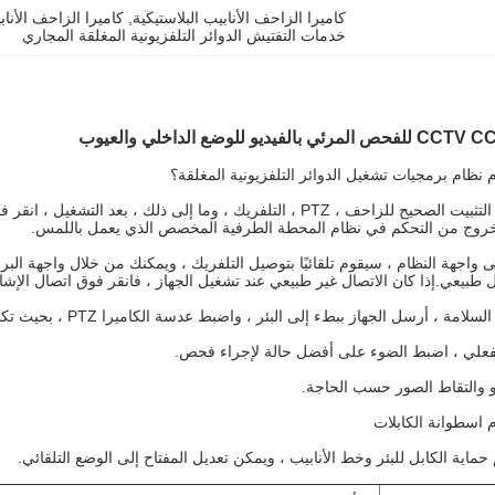
كاميرا الزاحف الأنابيب البلاستيكية
, 
كاميرا الزاحف الأناب
خدمات التفتيش الدوائر التلفزيونية المغلقة المجاري
 نظام برمجيات تشغيل الدوائر التلفزيونية المغلقة؟
بعد التأكد من التثبيت الصحيح للزاحف ، PTZ ، التلفريك ، وما إلى ذل
خروج من التحكم في نظام المحطة الطرفية المخصص الذي يعمل باللمس.
ى واجهة النظام ، سيقوم تلقائيًا بتوصيل التلفريك ، ويمكنك من خلال واجهة البرن
ل طبيعي.إذا كان الاتصال غير طبيعي عند تشغيل الجهاز ، فانقر فوق اتصال الإشا
رسل الجهاز ببطء إلى البئر ، واضبط عدسة الكاميرا PTZ ، بحيث تكون الكاميرا دائمًا في منتصف خط الأنابيب قدر الإمكان.
 الفعلي ، اضبط الضوء على أفضل حالة لإجراء فحص.
و والتقاط الصور حسب الحاجة.
 اسطوانة الكابلات
حماية الكابل للبئر وخط الأنابيب ، ويمكن تعديل المفتاح إلى الوضع التلقائي.