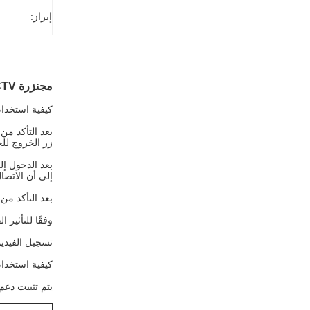
إبراز:
مجنزرة CCTV CCTV للفحص المرئي بالفيديو للوضع الداخلي والعيوب
كيفية استخدام
زر الخروج لل
بعد الدخول إل
إلى أن الاتصا
بعد التأكد من السلامة ، أ
وفقًا للتأثير
تسجيل الفيدي
كيفية استخدام
يتم تثبيت دعم 