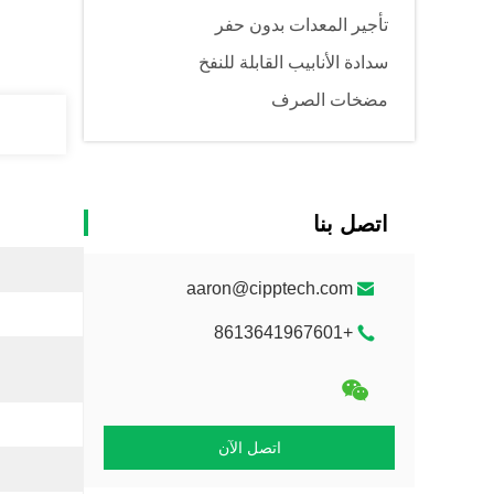
تأجير المعدات بدون حفر
سدادة الأنابيب القابلة للنفخ
مضخات الصرف
اتصل بنا
aaron@cipptech.com
+8613641967601
اتصل الآن