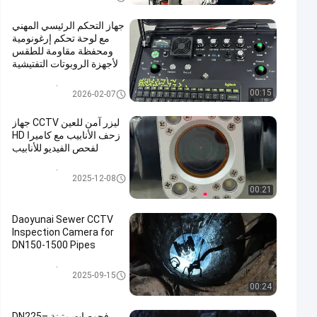
جهاز التحكم الرئيسي المهني
مع لوحة تحكم إرغونومية
ومحفظة مقاومة للطقس
لأجهزة الروبوتات التفتيشية
للأنابيب التي تتميز بشاشة
قابلة للقراءة في ضوء
مجنزر أنابيب CCTV
00:15
2026-02-07
الشمس
ليزر آمن للعين CCTV جهاز
زحف الأنابيب مع كاميرا HD
لفحص الفيديو للأنابيب
مجنزر أنابيب CCTV
2025-12-08
00:21
Daoyunai Sewer CCTV
Inspection Camera for
DN150-1500 Pipes
مجنزر أنابيب CCTV
2025-09-15
00:24
فحوصات متينة DN225–