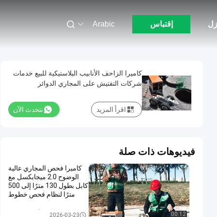
زل
إقتباس
Arabic
كاميرا الزاحف الأنابيب البلاستيكية للبيع خدمات
شركات التفتيش على المجاري الدوائر
التلفزيونية المغلقة
اقرأ المزيد
نتحدث الآن
فيديوهات ذات صلة
كاميرا فحص المجاري عالية
الوضوح 2.0 ميجابكسل مع
كابل بطول 130 مترًا إلى 500
مترًا لنظام فحص خطوط
الأنابيب DN150-1500
مجنزر أنابيب CCTV
00:12
2026-03-23