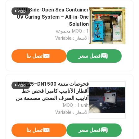
20ft Side-Open Sea Container
UV Curing System – All-in-One
Solution
MOQ：1 مجموعة
الأسعار：Variable
افضل سعر
اتصل بنا
فحوصات متينة DN225–DN1500
أقطار الأنابيب كاميرا فحص خط
أنابيب الصرف الصحي مصممة من
أجل المتانة
MOQ：1 unit
الأسعار：Variable
افضل سعر
اتصل بنا