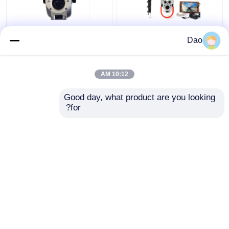
كاميرا فحص العمود
تلسكوبي فتحة التفتيش
Dao
التلسكوبي لنظام فحص
القطب كاميرا فيديو
الصرف الصحي D16s
الصرف الصحي البلدية
اللاسلكي
الصرف مياه العواصف
10:12 AM
افضل سعر
افضل سعر
Good day, what product are you looking 
for?
اتصل بنا
اتصل بنا
عرض المزيد
منزل
حول نا
اتصل بنا
Desktop Site
خريطة الموقع
سياسة الخصوصية