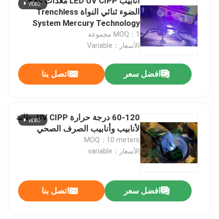
أنابيب LED UV CIPP معدات علاج
الضوء ثنائي النواة Trenchless
System Mercury Technology
MOQ：1 مجموعة
الأسعار：Variable
افضل سعر
اتصل بنا
60-120 درجة حرارة UV CIPP بطانة
لأنابيب وأنابيب الصرف الصحي
MOQ：10 meters
الأسعار：variable
افضل سعر
اتصل بنا