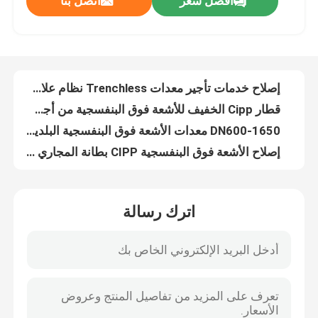
افضل سعر
اتصل بنا
CIPP الماء الساخن علاج بطانة Trenchless إصلاح الأنابيب تحت الأرض DN200-1800
استنزاف أنابيب الصرف الصحي CIPP بقعة إصلاح تحت الأرض لا حفر إصلاح التصحيح الراتنج الألياف الزجاجية
جولة في المعمل
مقاولو خطوط الأنابيب تحت الأرض للتدريب على تقنية حفر الخنادق بدون حفر
فوهات تنظيف المياه النفاثة ذات الضغط العالي منظف التصريف لشاحنة النفث لخط الأنابيب تحت الأرض
رقابة جودة
إصلاح خدمات تأجير معدات Trenchless نظام علاج الأشعة فوق البنفسجية CCTV
قطار Cipp الخفيف للأشعة فوق البنفسجية من أجل علاج الخنادق تحت الأرض DN200-600
اتصل بنا
DN600-1650 معدات الأشعة فوق البنفسجية البلدية CIPP لا حفر الأشعة فوق البنفسجية CIPP أنابيب الصرف الصحي ضوء إصلاح ثلاثي النواة
إصلاح الأشعة فوق البنفسجية CIPP بطانة المجاري علاج استنزاف CIPP بطانة المواد
معدات التبطين CIPP بدون خنادق من الفولاذ المقاوم للصدأ أثناء تهب الأنابيب
أخبار
خدمات معدات الأشعة فوق البنفسجية للأشعة فوق البنفسجية CIPP منفاخ مزدوج يوسع البطانة أثناء عدم استخدام الخنادق
اترك رسالة
D18 CCTV Pipeline الزاحف أنظمة كاميرا الصرف الصحي فحص الصرف DN200-1200
اطلب اقتباس
معالج في مكان CIPP مقاولون بطانة أنابيب الصرف الصحي مولد عالي الكفاءة هادئ
D18s البسيطة Cctv الزاحف كاميرا أنبوب نظام فحص الفيديو لمياه الصرف الصحي البلدية تحت الأرض
معدات الأشعة فوق البنفسجية CIPP
معالجة البخار بالأشعة فوق البنفسجية بالبخار ، شبكة الصرف الصحي البلدية لتجديد الشاحنات CIPP المتكاملة
ربط المياه المبطنة بالأشعة فوق البنفسجية CIPP لإصلاح المجاري البلدية الرئيسية DN200-1650 NO DIG
الأشعة فوق البنفسجية علاجه CIPP