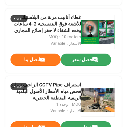
غطاء أنابيب مرنة من البلاستيك
للأشعة فوق البنفسجية 2-4 ساعات
وقت الشفاء لا حفر إصلاح المجاري
MOQ：10 meters
الأسعار：Variable
افضل سعر
اتصل بنا
استنزاف CCTV Pipe الزاحف سيارة
بيت
فحص مياه الأمطار الأصول البلدية
الريفية المنطقة الحضرية
MOQ：وحدة 1
منتجات
الأسعار：Variable
معلومات عنا