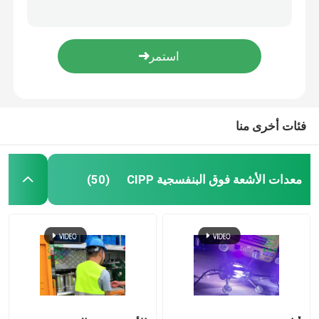
الأشعة فوق البنفسجية المعالجة في مكان بطانة الأنابيب CIPP البناء في موقع العمل حزمة أدوات مفيدة
HD كاميرا PTZ لنظام روبوت كاميرا فحص الأنابيب Cctv الزاحف
بطانة UV CIPP
التفتيش نظام كاميرا القطب المجاري قابلة للتطوير Periscope High Reach
معالجته في مكان تركيب معدات الأشعة فوق البنفسجية CIPP. مجاري قطرها صغير يتم إصلاحه بدون حفر
مجنزر أنابيب CCTV
الصرف الصحي البلاستيكية ملموسة النحاس الأنابيب التصحيح إصلاح الصرف الصحي Trenchless قفل سريع
فئات أخرى منا
كاميرا قطب المجاري
انعكاس الماء CIPP
معدات الأشعة فوق البنفسجية CIPP
(50)
إصلاح التصحيح CIPP
إصلاح المجاري بدون حفر
بناء خطوط الأنابيب بدون خنادق