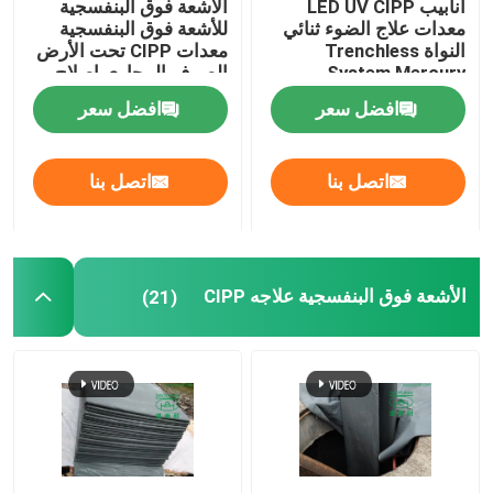
أنابيب LED UV CIPP
الأشعة فوق البنفسجية
معدات علاج الضوء ثنائي
للأشعة فوق البنفسجية
النواة Trenchless
معدات CIPP تحت الأرض
التدريب على تقنية الخنادق
System Mercury
الصرف المجاري إصلاح
Technology
خط أنابيب الصرف
افضل سعر
افضل سعر
باكر الأنابيب
اتصل بنا
اتصل بنا
فوهة تنظيف المياه النفاثة
تأجير المعدات بدون حفر
الأشعة فوق البنفسجية علاجه CIPP
(21)
سدادة الأنابيب القابلة للنفخ
مضخات الصرف