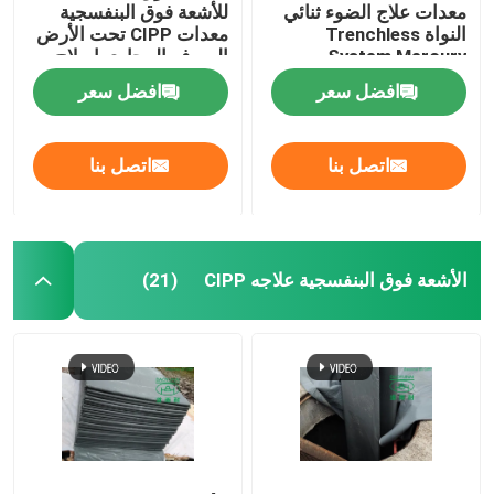
معدات علاج الضوء ثنائي
للأشعة فوق البنفسجية
النواة Trenchless
معدات CIPP تحت الأرض
System Mercury
الصرف المجاري إصلاح
Technology
خط أنابيب الصرف
افضل سعر
افضل سعر
اتصل بنا
اتصل بنا
الأشعة فوق البنفسجية علاجه CIPP
(21)