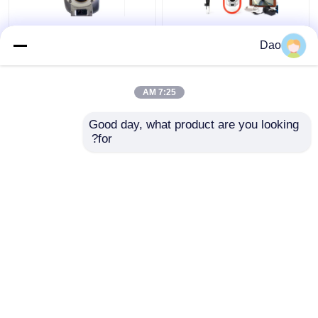
كاميرا فحص العمود
تلسكوبي فتحة التفتيش
Dao
التلسكوبي لنظام فحص
القطب كاميرا فيديو
الصرف الصحي D16s
الصرف الصحي البلدية
اللاسلكي
الصرف مياه العواصف
7:25 AM
افضل سعر
افضل سعر
Good day, what product are you looking 
for?
اتصل بنا
اتصل بنا
عرض المزيد
منزل
حول نا
اتصل بنا
Desktop Site
خريطة الموقع
سياسة الخصوصية