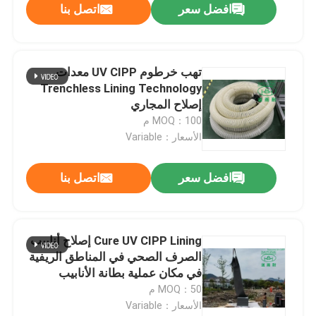
افضل سعر
اتصل بنا
تهب خرطوم UV CIPP معدات
Trenchless Lining Technology
إصلاح المجاري
MOQ：100 م
الأسعار：Variable
افضل سعر
اتصل بنا
Cure UV CIPP Lining إصلاح أنابيب
الصرف الصحي في المناطق الريفية
في مكان عملية بطانة الأنابيب
MOQ：50 م
الأسعار：Variable