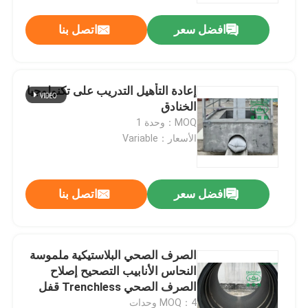
افضل سعر
اتصل بنا
إعادة التأهيل التدريب على تكنولوجيا
الخنادق
MOQ：وحدة 1
الأسعار：Variable
افضل سعر
اتصل بنا
بيت
الصرف الصحي البلاستيكية ملموسة
منتجات
النحاس الأنابيب التصحيح إصلاح
الصرف الصحي Trenchless قفل
سريع
معلومات عنا
MOQ：4 وحدات