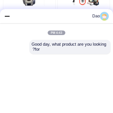
كاميرا فحص العمود
تلسكوبي فتحة التفتيش
Dao
التلسكوبي لنظام فحص
القطب كاميرا فيديو
الصرف الصحي D16s
الصرف الصحي البلدية
اللاسلكي
الصرف مياه العواصف
4:43 PM
افضل سعر
افضل سعر
Good day, what product are you looking 
for?
اتصل بنا
اتصل بنا
عرض المزيد
منزل
حول نا
اتصل بنا
Desktop Site
خريطة الموقع
سياسة الخصوصية