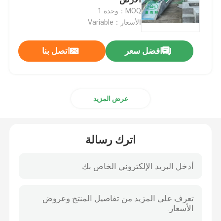
MOQ：وحدة 1
الأسعار：Variable
بطانة UV CIPP
افضل سعر
اتصل بنا
مجنزر أنابيب CCTV
كاميرا قطب المجاري
عرض المزيد
انعكاس الماء CIPP
اترك رسالة
إصلاح التصحيح CIPP
إصلاح المجاري بدون حفر
بناء خطوط الأنابيب بدون خنادق