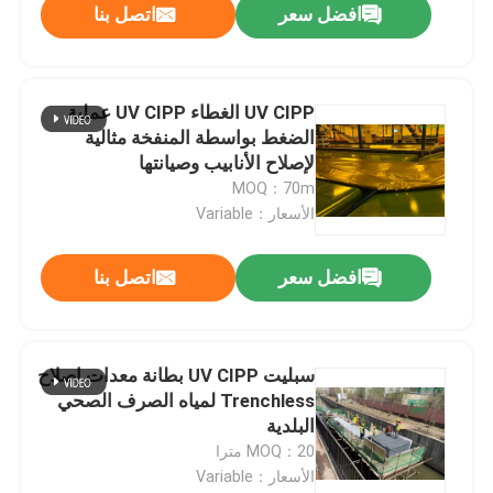
افضل سعر
اتصل بنا
UV CIPP الغطاء UV CIPP عملية
الضغط بواسطة المنفخة مثالية
لإصلاح الأنابيب وصيانتها
MOQ：70m
الأسعار：Variable
افضل سعر
اتصل بنا
سبليت UV CIPP بطانة معدات إصلاح
Trenchless لمياه الصرف الصحي
البلدية
MOQ：20 مترا
الأسعار：Variable