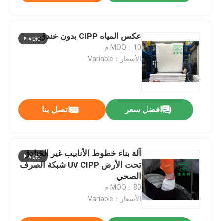
عكس المياه CIPP بدون خندق
MOQ：10 م
الأسعار：Variable
افضل سعر
اتصل بنا
آلة بناء خطوط الأنابيب غير الخنادق
تحت الأرض UV CIPP شبكة الصرف
الصحي
MOQ：80 م
الأسعار：Variable