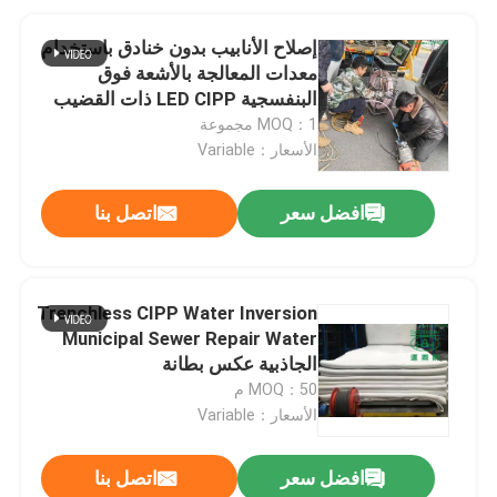
إصلاح الأنابيب بدون خنادق باستخدام
معدات المعالجة بالأشعة فوق
البنفسجية LED CIPP ذات القضيب
الضاغط
MOQ：1 مجموعة
الأسعار：Variable
افضل سعر
اتصل بنا
Trenchless CIPP Water Inversion
Municipal Sewer Repair Water
الجاذبية عكس بطانة
MOQ：50 م
الأسعار：Variable
افضل سعر
اتصل بنا