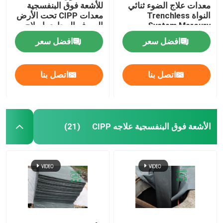
معدات علاج الضوء ثنائي
للأشعة فوق البنفسجية
النواة Trenchless
معدات CIPP تحت الأرض
System Mercury
الصرف المجاري إصلاح
Technology
خط أنابيب الصرف
افضل سعر
افضل سعر
اتصل بنا
اتصل بنا
الأشعة فوق البنفسجية علاجه CIPP
(21)