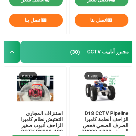
بطانة UV CIPP
اتصل بنا
اتصل بنا
مجنزر أنابيب CCTV
مجنزر أنابيب CCTV
(30)
كاميرا قطب المجاري
انعكاس الماء CIPP
إصلاح التصحيح CIPP
إصلاح المجاري بدون حفر
D18 CCTV Pipeline
استنزاف المجاري
الزاحف أنظمة كاميرا
التفتيش نظام كاميرا
الصرف الصحي فحص
الزاحف أنبوب صغير
بناء خطوط الأنابيب بدون خنادق
الصرف DN200-1200
CCTV DN200-400