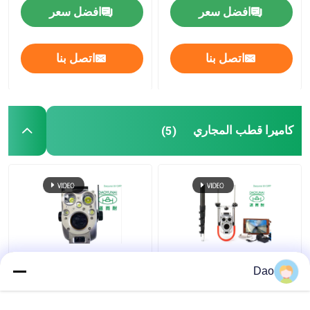
افضل سعر
افضل سعر
التدريب على تقنية الخنادق
اتصل بنا
اتصل بنا
باكر الأنابيب
فوهة تنظيف المياه النفاثة
كاميرا قطب المجاري
(5)
تأجير المعدات بدون حفر
سدادة الأنابيب القابلة للنفخ
مضخات الصرف
كاميرا فحص العمود
تلسكوبي فتحة التفتيش
Dao
التلسكوبي لنظام فحص
القطب كاميرا فيديو
الصرف الصحي D16s
الصرف الصحي البلدية