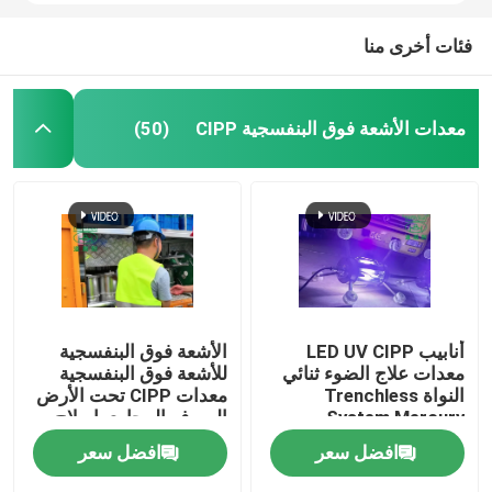
فئات أخرى منا
معدات الأشعة فوق البنفسجية CIPP
(50)
أنابيب LED UV CIPP
الأشعة فوق البنفسجية
معدات علاج الضوء ثنائي
للأشعة فوق البنفسجية
النواة Trenchless
معدات CIPP تحت الأرض
System Mercury
الصرف المجاري إصلاح
Technology
خط أنابيب الصرف
افضل سعر
افضل سعر