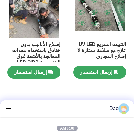
جولة في المعمل
رقابة جودة
التثبيت السريع UV LED
إصلاح الأنابيب بدون
علاج مع سلامة ممتازة لا
خنادق باستخدام معدات
اتصل بنا
إصلاح المجاري
المعالجة بالأشعة فوق
البنفسجية LED CIPP
ذات القضيب الضاغط
إرسال استفسار
إرسال استفسار
أخبار
اطلب اقتباس
Dao
معدات الأشعة فوق البنفسجية CIPP
6:30 AM
الأشعة فوق البنفسجية علاجه CIPP