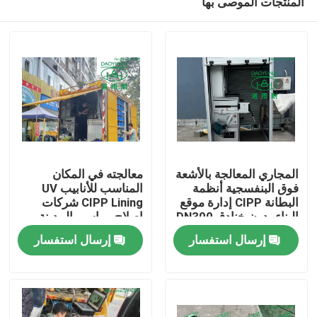
المنتجات الموصى بها
المجاري المعالجة بالأشعة
معالجته في المكان
فوق البنفسجية أنظمة
المناسب للأنابيب UV
البطانة CIPP إدارة موقع
CIPP Lining شركات
البناء بدون خنادق DN300
إصلاح مواسير المدينة
بيت
بدون حفر
إرسال استفسار
إرسال استفسار
منتجات
معلومات عنا