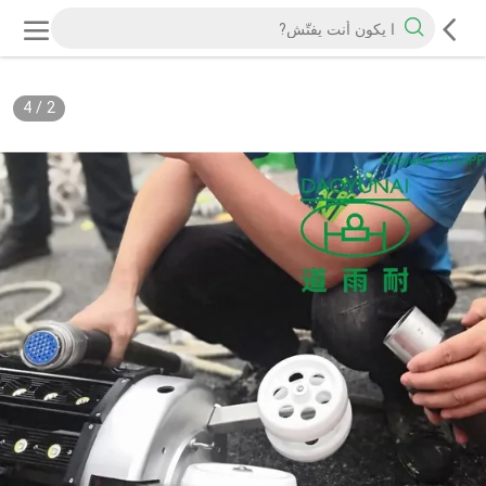
4
/
3