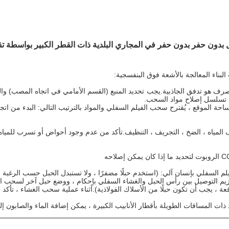
دون حفر بدون حفر في المجاري البلدية ذات القطر الكبير بواسطة تقنية CIPP للأشعة فوق البن
البناء المعالجة بالأشعة فوق البنفسجية:
صرف هو تدفق الجاذبية.يجب تحديد المنبع (القسم الأمامي في اتجاه المصب) وا
د تسلسل إصلاح مواد السحب.
ة الموقع ، يُقترح سحب الفيلم السفلي والمواد بالترتيب التالي: البدء من ات
ف المياه ، الضخ ، التجريف ، التنظيف.تأكد من عدم وجود أحواض أو تسرب للميا
زيم التوصيل بين رأس الحبل والغشاء السفلي بإحكام ، ووضع حبل آخر لسحب ا
عة ، يجب أن تكون حبلًا من الأسلاك الفولاذية).أثناء عملية سحب الغشاء ، تأك
د ذات المسافات الطويلة بأقطار الأنابيب الكبيرة ، يمكن إضافة الماء والصابون إ