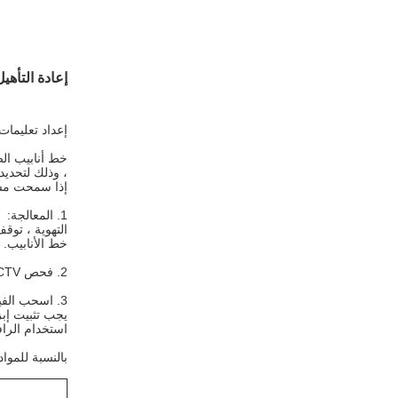
إعادة التأهيل ب
إعداد تعليمات 
خط أنابيب ال
، وذلك لتحدي
إذا سمحت مساح
1. المعالجة:
التهوية ، توق
خط الأنابيب.
2. فحص CCTV الروبوت لتحديد ما إذا كان يمكن إصلاحه
3. اسحب الفيلم السفلي بإنسان آلي: (استخدم حبلًا مضفرًا ، ولا تستبدل الحبل حسب الرغبة ، وإلا ستدور المادة أو الغشاء في الأنبوب)
يجب تثبيت إب
استخدام الراف
بالنسبة للموا