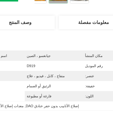
معلومات مفصلة
وصف المنتج
مكان المنشأ
جيانغسو ، الصين
اسم ا
رقم الموديل
D919
عنصر:
منفاخ ، كابل ، فيديو ، علاج
خفيفة:
الزئبق أو الصمام
اللون:
فارغة أو مطبوعة
إصلاح الأنابيب بدون حفر خنادق DAO
, 
معدات إصلاح الأنا