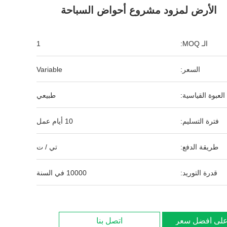
الأرض لمزود مشروع أحواض السباحة
الـ MOQ:
1
السعر:
Variable
العبوة القياسية:
طبيعي
فترة التسليم:
10 أيام عمل
طريقة الدفع:
تي / ت
قدرة التوريد:
10000 في السنة
لى أفضل سعر
اتصل بنا