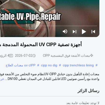
أجهزة تصفية UV CIPP المحمولة المدمجة مع رؤوس الضوء المتبادلة لإصلاح الأنابيب DN100-250
معدات الأشعة فوق البنفسجية CIPP
2026-07-02
4 الرؤى
#
cipp trenchless lining
#
cipp no ​​dig
#
uv cIPP معدات العلاج
واحدة مع رأسين ضوئيين LED قابلين للتبادل في الميدان تغطي DN100 ...
عرض
رسائل الزائر
لا توجد تعليقات عامة بعد