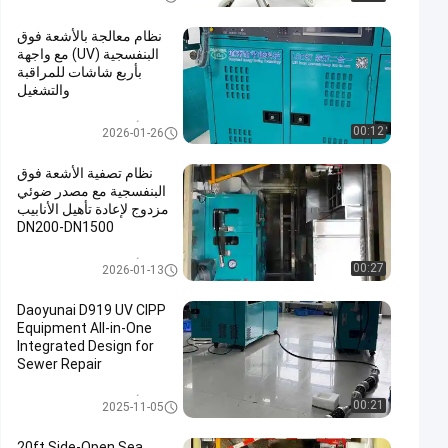
بدون خنادق
P
نظام معالجة بالأشعة فوق
البنفسجية (UV) مع واجهة
بأربع شاشات للمراقبة
والتشغيل
معدات الأشعة فوق البنفسجية CIP
00:12
2026-01-26
P
نظام تصفية الأشعة فوق
البنفسجية مع مصدر ضوئي
مزدوج لإعادة تأهيل الأنابيب
DN200-DN1500
معدات الأشعة فوق البنفسجية CIP
00:27
2026-01-13
P
Daoyunai D919 UV CIPP
Equipment All-in-One
Integrated Design for
Sewer Repair
معدات الأشعة فوق البنفسجية CIP
00:21
2025-11-05
P
20ft Side-Open Sea