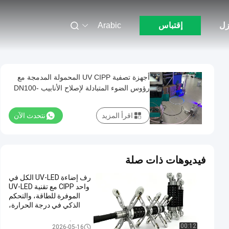
زل
إقتباس
Arabic
أجهزة تصفية UV CIPP المحمولة المدمجة مع
رؤوس الضوء المتبادلة لإصلاح الأنابيب DN100-
250
اقرأ المزيد
نتحدث الآن
فيديوهات ذات صلة
رف إضاءة UV-LED الكل في
واحد CIPP مع تقنية UV-LED
الموفرة للطاقة، والتحكم
الذكي في درجة الحرارة،
وتعدد الاستخدامات ثنائي
النطاق لإعادة تأهيل الأنابيب
معدات الأشعة فوق البنفسجية CIP
00:12
2026-05-16