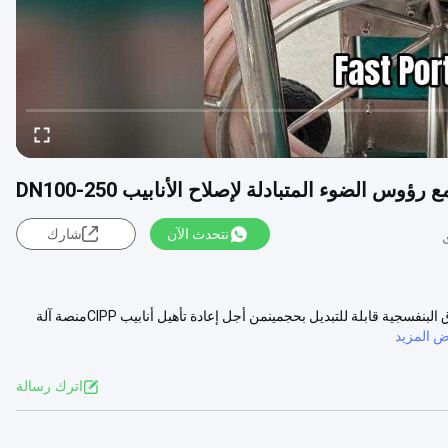
نتحدث الآن
شارك
معدات إعادة التأهيل بدون خنادق UV-CIPPنظام ضوء التخلص من الأشعة فوق البنفسجية قابلة للتبديل بحجمينمن أجل إعادة تأهيل أنابيب CIPPمنصة آلة
 المزيد
اترك رسالة