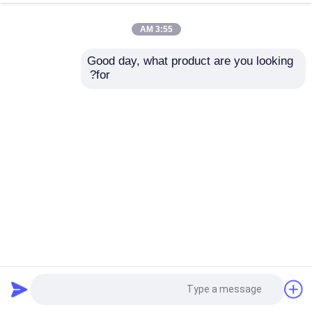
3:55 AM
Good day, what product are you looking 
for?
3000M/Day UV CIPP مُزوّد موثوق به في صناعة إصلاح الخنادق
بطانة UV CIPP
2024-04-15
2531 الرؤى