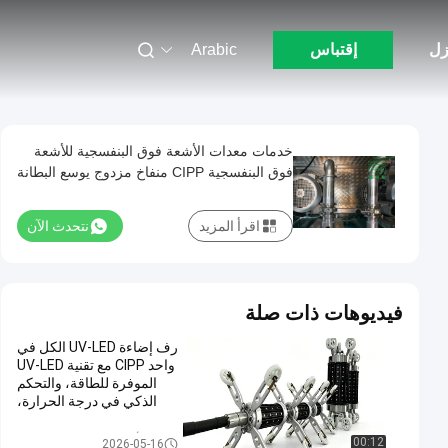
زل
إقتباس
Arabic
خدمات معدات الأشعة فوق البنفسجية للأشعة
فوق البنفسجية CIPP منفاخ مزدوج يوسع البطانة
أثناء عدم استخدام الخنادق
اقرأ المزيد
نتحدث الآن
فيديوهات ذات صلة
رف إضاءة UV-LED الكل في
واحد CIPP مع تقنية UV-LED
الموفرة للطاقة، والتحكم
الذكي في درجة الحرارة،
وتعدد الاستخدامات ثنائي
النطاق لإعادة تأهيل الأنابيب
معدات الأشعة فوق البنفسجية CIP
00:12
2026-05-16