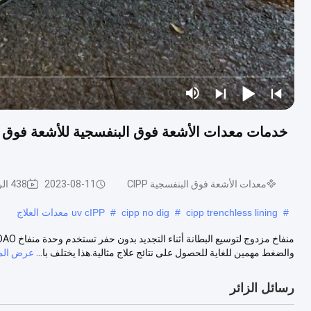
معدات الأشعة فوق البنفسجية CIPP
2023-08-11
438 الرؤى
#
cipp trenchless lining
#
cipp no ​​dig
#
uv cIPP معدات العلاج
والضغط مهمين للغاية للحصول على نتائج علاج مثالية.هذا يختلف با...
عرض الم
رسائل الزائر