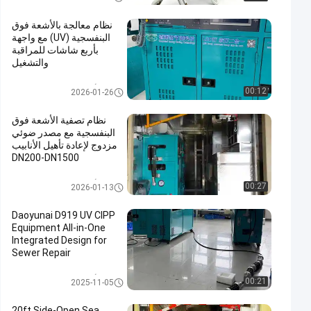
بدون خنادق
P
نظام معالجة بالأشعة فوق
البنفسجية (UV) مع واجهة
بأربع شاشات للمراقبة
والتشغيل
معدات الأشعة فوق البنفسجية CIP
00:12
2026-01-26
P
نظام تصفية الأشعة فوق
البنفسجية مع مصدر ضوئي
مزدوج لإعادة تأهيل الأنابيب
DN200-DN1500
معدات الأشعة فوق البنفسجية CIP
00:27
2026-01-13
P
Daoyunai D919 UV CIPP
Equipment All-in-One
Integrated Design for
Sewer Repair
معدات الأشعة فوق البنفسجية CIP
00:21
2025-11-05
P
20ft Side-Open Sea