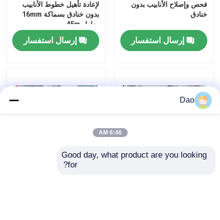
فحص وإصلاح الأنابيب بدون
لإعادة تأهيل خطوط الأنابيب
خنادق
بدون خنادق بسماكة 16mm
وطول 45m
إرسال استفسار
إرسال استفسار
Dao
6:46 AM
Good day, what product are you looking 
for?
غير مسموح باستخدام فيديو
بناء أنابيب بدون خنادق أداء
تدريبي على بطانة الأنابيب
دائم UV CIPP 10-200m
بدون خنادق
الطول
إرسال استفسار
إرسال استفسار