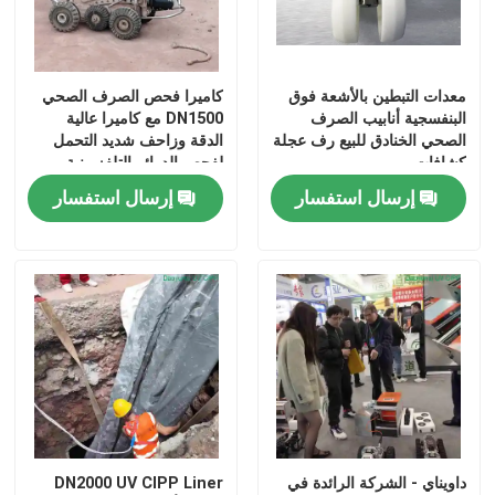
معدات التبطين بالأشعة فوق
كاميرا فحص الصرف الصحي
البنفسجية أنابيب الصرف
DN1500 مع كاميرا عالية
الصحي الخنادق للبيع رف عجلة
الدقة وزاحف شديد التحمل
كشافات
لفحص الدوائر التلفزيونية
المغلقة للأنابيب الكبيرة
إرسال استفسار
إرسال استفسار
داويناي - الشركة الرائدة في
DN2000 UV CIPP Liner