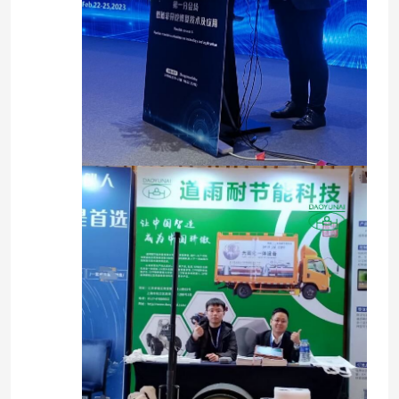
بطانة UV CIPP
مجنزر أنابيب CCTV
كاميرا قطب المجاري
انعكاس الماء CIPP
إصلاح التصحيح CIPP
إصلاح المجاري بدون حفر
بناء خطوط الأنابيب بدون خنادق