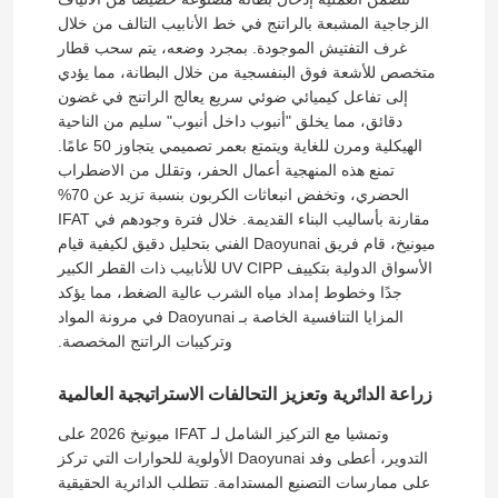
الزجاجية المشبعة بالراتنج في خط الأنابيب التالف من خلال
غرف التفتيش الموجودة. بمجرد وضعه، يتم سحب قطار
بطانة UV CIPP
متخصص للأشعة فوق البنفسجية من خلال البطانة، مما يؤدي
إلى تفاعل كيميائي ضوئي سريع يعالج الراتنج في غضون
دقائق، مما يخلق "أنبوب داخل أنبوب" سليم من الناحية
مجنزر أنابيب CCTV
الهيكلية ومرن للغاية ويتمتع بعمر تصميمي يتجاوز 50 عامًا.
تمنع هذه المنهجية أعمال الحفر، وتقلل من الاضطراب
الحضري، وتخفض انبعاثات الكربون بنسبة تزيد عن 70%
كاميرا قطب المجاري
مقارنة بأساليب البناء القديمة. خلال فترة وجودهم في IFAT
ميونيخ، قام فريق Daoyunai الفني بتحليل دقيق لكيفية قيام
انعكاس الماء CIPP
الأسواق الدولية بتكييف UV CIPP للأنابيب ذات القطر الكبير
جدًا وخطوط إمداد مياه الشرب عالية الضغط، مما يؤكد
المزايا التنافسية الخاصة بـ Daoyunai في مرونة المواد
إصلاح التصحيح CIPP
وتركيبات الراتنج المخصصة.
زراعة الدائرية وتعزيز التحالفات الاستراتيجية العالمية
إصلاح المجاري بدون حفر
وتمشيا مع التركيز الشامل لـ IFAT ميونيخ 2026 على
التدوير، أعطى وفد Daoyunai الأولوية للحوارات التي تركز
بناء خطوط الأنابيب بدون خنادق
على ممارسات التصنيع المستدامة. تتطلب الدائرية الحقيقية