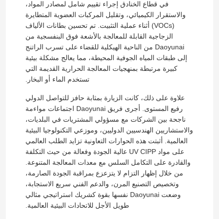
في قطاع الخنادق إجراء تقييم شامل لمصادر المواد،
والاستقرار الكيميائي، وتقليل المركبات العضوية المتطايرة
التدريب على تقنية الخنادق
(VOCs) أثناء عملية التثبيت. تم تحسين بطانات الألياف
الزجاجية القابلة للمعالجة بالأشعة فوق البنفسجية من
Daoyunai من الناحية الهيكلية للقضاء على تسرب الراتنج
باكر الأنابيب
إلى طبقات المياه الجوفية المحيطة، مما يعالج مشكلة بيئية
كبيرة مرتبطة بمنهجيات المعالجة الحرارية القديمة التي
تستخدم الماء أو البخار.
فوهة تنظيف المياه النفاثة
علاوة على ذلك، كانت الزيارة بمثابة حافز للتواصل الدولي
رفيع المستوى. أجرى فريق Daoyunai اجتماعات مواءمة
تأجير المعدات بدون حفر
ناجحة بين الشركات مع مسؤولي المشتريات في البلديات،
والاستشاريين الهندسيين الدوليين، وموزعي التكنولوجيا البيئية
العالمية. أثبتت هذه الحوارات التعاونية تزايد الطلب العالمي
سدادة الأنابيب القابلة للنفخ
على مواد UV CIPP عالية الجودة وفعالة من حيث التكلفة
والقادرة على التكامل السلس مع معدات المعالجة المتنوعة.
من خلال إظهار التزام لا يتزعزع بمراقبة الجودة الصارمة،
مضخات الصرف
وتخصيص التصنيع المرن، والدعم الفني سريع الاستجابة،
وضعت Daoyunai نفسها بقوة كشريك استراتيجي مثالي
طويل الأجل للاتحادات البيئية العالمية.