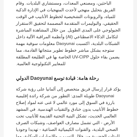
الباحثين، ومصنعي المعدات، ومستشاري البلديات. وقام
الفريق بتحليل منهجي لأحدث المنهجيات في الإدارة الذكية
للمياه، والروبوتات التشخيصية لخطوط الأنابيب في الوقت
الحقيقي، والبوليمرات المتقدمة المصممة لتحقيق الاستقرار
الجيولوجي على المدى الطويل. من خلال المشاهدة المباشرة
لتكامل الذكاء الاصطناعي (AI) وأنظمة المراقبة الآلية داخل
الشبكات البلدية، اكتسبت Daoyunai معلومات سوقية مهمة
ستوجه بشكل مباشر خطوط تطوير منتجاتها القادمة، مما
يضمن بقاء حلول UV-CIPP الخاصة بها في الطليعة المطلقة
للمعايير التكنولوجية العالمية.
رحلة هامة: قيادة توسع Daoyunai الدولي
يؤكد قرار إرسال فريق متخصص إلى ألمانيا على رؤية شركة
Daoyunai طويلة المدى: التطور من شركة رائدة إقليمية
بارزة في السوق إلى مورد عالمي لا غنى عنه لمواد إصلاح
خطوط الأنابيب بدون خنادق والتقنيات الهندسية. في المشهد
العالمي الحديث، تشكل البنية التحتية القديمة للأنابيب تحت
الأرض - التي تشمل مصارف العواصف، وشبكات الصرف
الصحي البلدية، والقنوات الكيميائية الصناعية - تهديدا وجوديا
للبيئات الحضرية من خلال التسرب، والانهيارات الهيكلية، وما