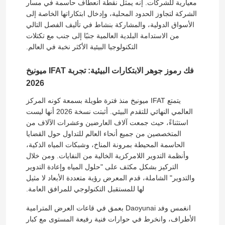
معيارية للشركات. إنه يمثل نقطة انعطاف حاسمة في مسار
الشركة لتجاوز الحدود المحلية، وإدخال ابتكاراتها الخاصة إلى
الأسواق الدولية، والمشاركة بنشاط في تأليف الفصل التالي
من الاستدامة البلدية العالمية جنبًا إلى جنب مع تكتلات
التكنولوجيا البيئية الأكثر نخبة في العالم.
فك رموز جوهر الابتكارات البيئية: تجربة IFAT ميونيخ
2026
يتمتع IFAT ميونيخ منذ فترة طويلة بسمعة كونه المركز
العالمي النهائي للتقدم البيئي. أثبتت نسخة 2026 أنها ليست
استثناءً، حيث جمعت آلاف العارضين وعشرات الآلاف من
المتخصصين من جميع أنحاء العالم للتداول حول القضايا
الحاسمة المحيطة بمرونة المناخ، وشبكات المياه الذكية،
وأنظمة التدوير اللامركزية الخالية من النفايات. ومن خلال
التركيز بشكل مكثف على "حلول المياه وإعادة التدوير
والتدوير" الشاملة، قدم المعرض رؤية متعددة الأبعاد لا مثيل
لها للمستقبل التكنولوجي للمرافق العامة.
انغمس وفد Daoyunai بعمق في قاعات العرض المترامية
الأطراف، وانخرط في حوارات فنية رفيعة المستوى مع كبار