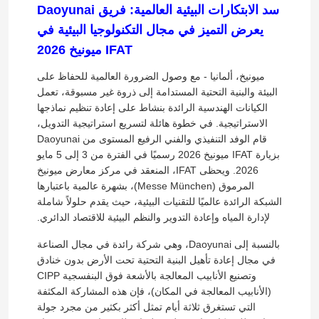
سد الابتكارات البيئية العالمية: فريق Daoyunai
يعرض التميز في مجال التكنولوجيا البيئية في
IFAT ميونيخ 2026
ميونيخ، ألمانيا - مع وصول الضرورة العالمية للحفاظ على
البيئة والبنية التحتية المستدامة إلى ذروة غير مسبوقة، تعمل
الكيانات الهندسية الرائدة بنشاط على إعادة تنظيم نماذجها
الاستراتيجية. في خطوة هائلة لتسريع استراتيجية التدويل،
قام الوفد التنفيذي والفني الرفيع المستوى من Daoyunai
بزيارة IFAT ميونيخ 2026 رسميًا في الفترة من 3 إلى 5 مايو
2026. ويحظى IFAT، المنعقد في مركز معارض ميونيخ
المرموق (Messe München)، بشهرة عالمية باعتبارها
الشبكة الرائدة عالميًا للتقنيات البيئية، حيث يقدم حلولاً شاملة
لإدارة المياه وإعادة التدوير والنظم البيئية للاقتصاد الدائري.
بالنسبة إلى Daoyunai، وهي شركة رائدة في مجال الصناعة
في مجال إعادة تأهيل البنية التحتية تحت الأرض بدون خنادق
وتصنيع الأنابيب المعالجة بالأشعة فوق البنفسجية CIPP
(الأنابيب المعالجة في المكان)، فإن هذه المشاركة المكثفة
التي تستغرق ثلاثة أيام تمثل أكثر بكثير من مجرد جولة