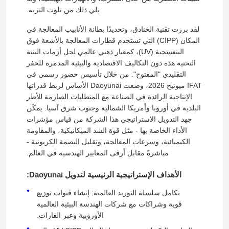
يلي ذلك من تلوث التربة.
لقد برزت تقنية الخنادق، وتحديدًا بطانة الأنابيب المعالجة في
المكان (CIPP) التي تستخدم قطارات المعالجة بالأشعة فوق
البنفسجية (UV)، كمعيار ذهبي عالمي لحل أزمات البنية
التحتية هذه دون التكاليف الاقتصادية والبيئية المدمرة للحفر
التقليدي "المفتوح". من خلال تأسيس حضور رسمي في
IFAT ميونيخ 2026، وضعت Daoyunai الأساس لربط قدراتها
الإنتاجية الرائدة في الصناعة مع المتطلبات الصارمة للأطر
البلدية في أوروبا وأمريكا الشمالية وجنوب شرق آسيا. يمكّن
جهد التدويل الاستراتيجي هذا الشركة من قياس مؤشرات
الأداء الخاصة بها - مثل قوة الشد الميكانيكية، والمقاومة
الكيميائية، وسرعات المعالجة، وتقليل البصمة الكربونية -
مباشرةً مقابل أرقى المعايير الهندسية في العالم.
بيت
الأهداف الإستراتيجية الرئيسية لتدويل Daoyunai:
منتجات
تكامل سلسلة التوريد العالمية: إنشاء قنوات توزيع
قوية وشراكات مع شركات الهندسة البيئية العالمية
الأوروبية وعبر القارات.
معلومات عنا