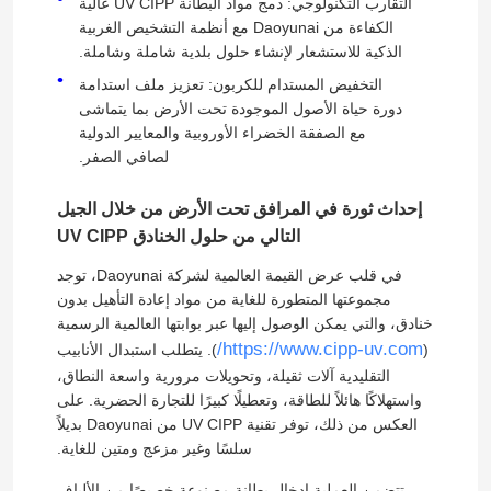
التقارب التكنولوجي: دمج مواد البطانة UV CIPP عالية
الكفاءة من Daoyunai مع أنظمة التشخيص الغربية
الذكية للاستشعار لإنشاء حلول بلدية شاملة وشاملة.
جولة في المعمل
التخفيض المستدام للكربون: تعزيز ملف استدامة
دورة حياة الأصول الموجودة تحت الأرض بما يتماشى
رقابة جودة
مع الصفقة الخضراء الأوروبية والمعايير الدولية
لصافي الصفر.
اتصل بنا
إحداث ثورة في المرافق تحت الأرض من خلال الجيل
التالي من حلول الخنادق UV CIPP
أخبار
في قلب عرض القيمة العالمية لشركة Daoyunai، توجد
مجموعتها المتطورة للغاية من مواد إعادة التأهيل بدون
خنادق، والتي يمكن الوصول إليها عبر بوابتها العالمية الرسمية
اطلب اقتباس
https://www.cipp-uv.com/
(
). يتطلب استبدال الأنابيب
التقليدية آلات ثقيلة، وتحويلات مرورية واسعة النطاق،
واستهلاكًا هائلاً للطاقة، وتعطيلًا كبيرًا للتجارة الحضرية. على
معدات الأشعة فوق البنفسجية CIPP
العكس من ذلك، توفر تقنية UV CIPP من Daoyunai بديلاً
سلسًا وغير مزعج ومتين للغاية.
الأشعة فوق البنفسجية علاجه CIPP
تتضمن العملية إدخال بطانة مصنوعة خصيصًا من الألياف