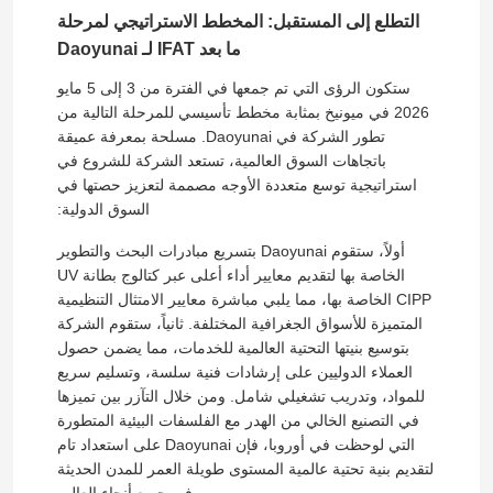
التطلع إلى المستقبل: المخطط الاستراتيجي لمرحلة
ما بعد IFAT لـ Daoyunai
ستكون الرؤى التي تم جمعها في الفترة من 3 إلى 5 مايو
2026 في ميونيخ بمثابة مخطط تأسيسي للمرحلة التالية من
تطور الشركة في Daoyunai. مسلحة بمعرفة عميقة
باتجاهات السوق العالمية، تستعد الشركة للشروع في
استراتيجية توسع متعددة الأوجه مصممة لتعزيز حصتها في
السوق الدولية:
أولاً، ستقوم Daoyunai بتسريع مبادرات البحث والتطوير
الخاصة بها لتقديم معايير أداء أعلى عبر كتالوج بطانة UV
CIPP الخاصة بها، مما يلبي مباشرة معايير الامتثال التنظيمية
المتميزة للأسواق الجغرافية المختلفة. ثانياً، ستقوم الشركة
بتوسيع بنيتها التحتية العالمية للخدمات، مما يضمن حصول
العملاء الدوليين على إرشادات فنية سلسة، وتسليم سريع
للمواد، وتدريب تشغيلي شامل. ومن خلال التآزر بين تميزها
في التصنيع الخالي من الهدر مع الفلسفات البيئية المتطورة
التي لوحظت في أوروبا، فإن Daoyunai على استعداد تام
لتقديم بنية تحتية عالمية المستوى طويلة العمر للمدن الحديثة