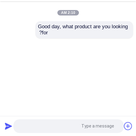
2:10 AM
Good day, what product are you looking 
for?
إرسال
45*30*20 سم مصدر ضوء LED الفيديو التفتيش كاميرات المراقبة
المكتوبة لالتطبيقات البلدية DN250-1500 مجموعة واسعة
مجنزر أنابيب CCTV
2025-07-16
63 الرؤى